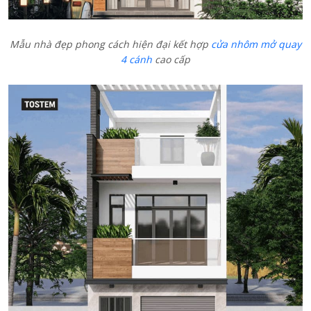
Mẫu nhà đẹp phong cách hiện đại kết hợp
cửa nhôm mở quay
4 cánh
cao cấp