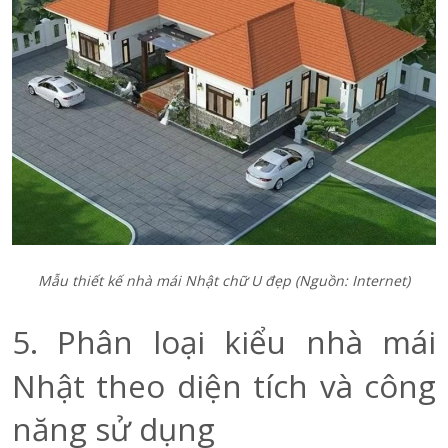
Mẫu thiết kế nhà mái Nhật chữ U đẹp
(Nguồn: Internet)
5. Phân loại kiểu nhà mái
Nhật theo diện tích và công
năng sử dụng