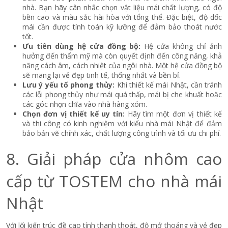
nhà. Bạn hãy cân nhắc chọn vật liệu mái chất lượng, có độ
bền cao và màu sắc hài hòa với tổng thể. Đặc biệt, độ dốc
mái cần được tính toán kỹ lưỡng để đảm bảo thoát nước
tốt.
Ưu tiên dùng hệ cửa đồng bộ:
Hệ cửa không chỉ ảnh
hưởng đến thẩm mỹ mà còn quyết định đến công năng, khả
năng cách âm, cách nhiệt của ngôi nhà. Một hệ cửa đồng bộ
sẽ mang lại vẻ đẹp tinh tế, thống nhất và bền bỉ.
Lưu ý yếu tố phong thủy:
Khi thiết kế mái Nhật, cần tránh
các lỗi phong thủy như mái quá thấp, mái bị che khuất hoặc
các góc nhọn chĩa vào nhà hàng xóm.
Chọn đơn vị thiết kế uy tín:
Hãy tìm một đơn vị thiết kế
và thi công có kinh nghiệm với kiểu nhà mái Nhật để đảm
bảo bản vẽ chính xác, chất lượng công trình và tối ưu chi phí.
8. Giải pháp cửa nhôm cao
cấp từ TOSTEM cho nhà mái
Nhật
Với lối kiến trúc đề cao tính thanh thoát, độ mở thoáng và vẻ đẹp