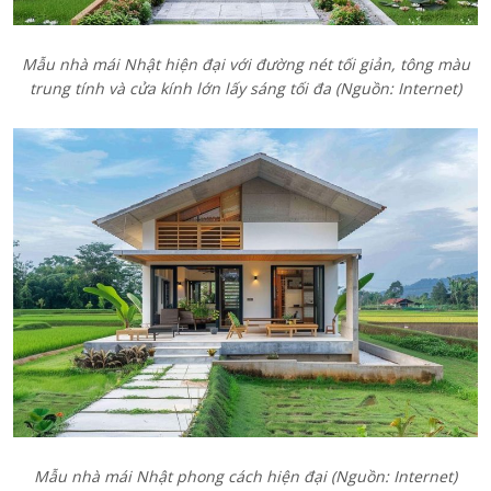
Mẫu nhà mái Nhật hiện đại với đường nét tối giản, tông màu
trung tính và cửa kính lớn lấy sáng tối đa
(Nguồn: Internet)
Mẫu nhà mái Nhật phong cách hiện đại
(Nguồn: Internet)