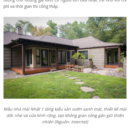
phí và thời gian thi công thấp.
Mẫu nhà mái Nhật 1 tầng kiểu sân vườn xanh mát, thiết kế mái
dốc nhẹ và cửa kính rộng, tạo không gian sống gần gũi thiên
nhiên
(Nguồn: Internet)