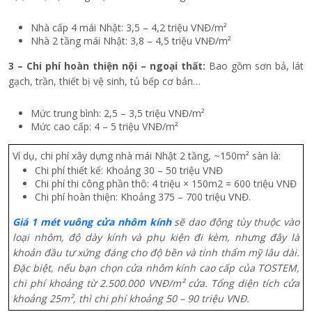
Nhà cấp 4 mái Nhật: 3,5 – 4,2 triệu VNĐ/m²
Nhà 2 tầng mái Nhật: 3,8 – 4,5 triệu VNĐ/m²
3 – Chi phí hoàn thiện nội – ngoại thất:
Bao gồm sơn bả, lát
gạch, trần, thiết bị vệ sinh, tủ bếp cơ bản…
Mức trung bình: 2,5 – 3,5 triệu VNĐ/m²
Mức cao cấp: 4 – 5 triệu VNĐ/m²
Ví dụ, chi phí xây dựng nhà mái Nhật 2 tầng, ~150m² sàn là:
Chi phí thiết kế: Khoảng 30 – 50 triệu VNĐ
Chi phí thi công phần thô: 4 triệu × 150m2 = 600 triệu VNĐ
Chi phí hoàn thiện: Khoảng 375 – 700 triệu VNĐ.
Giá 1 mét vuông cửa nhôm kính
sẽ dao động tùy thuộc vào
loại nhôm, độ dày kính và phụ kiện đi kèm, nhưng đây là
khoản đầu tư xứng đáng cho độ bền và tính thẩm mỹ lâu dài.
Đặc biệt, nếu bạn chọn cửa nhôm kính cao cấp của TOSTEM,
chi phí khoảng từ 2.500.000 VNĐ/m² cửa. Tổng diện tích cửa
khoảng 25m², thì chi phí khoảng 50 – 90 triệu VNĐ.