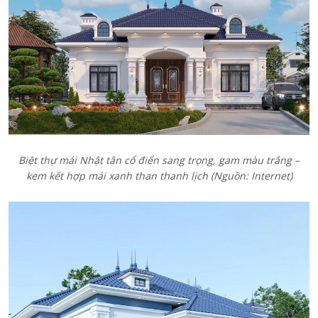
Biệt thự mái Nhật tân cổ điển sang trọng, gam màu trắng –
kem kết hợp mái xanh than thanh lịch
(Nguồn: Internet)