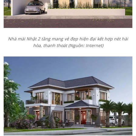
Nhà mái Nhật 2 tầng mang vẻ đẹp hiện đại kết hợp nét hài
hòa, thanh thoát
(Nguồn: Internet)