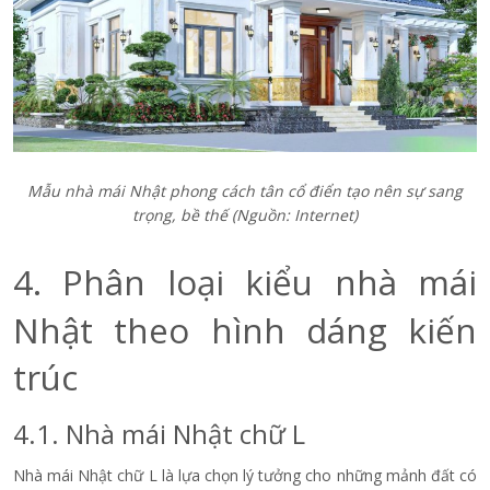
Mẫu nhà mái Nhật phong cách tân cổ điển tạo nên sự sang
trọng, bề thế
(Nguồn: Internet)
4. Phân loại kiểu nhà mái
Nhật theo hình dáng kiến
trúc
4.1. Nhà mái Nhật chữ L
Nhà mái Nhật chữ L là lựa chọn lý tưởng cho những mảnh đất có