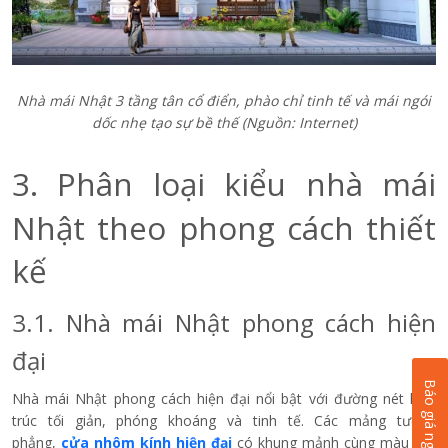
Nhà mái Nhật 3 tầng tân cổ điển, phào chỉ tinh tế và mái ngói
dốc nhẹ tạo sự bề thế
(Nguồn: Internet)
3. Phân loại kiểu nhà mái
Nhật theo phong cách thiết
kế
3.1. Nhà mái Nhật phong cách hiện
đại
Báo giá ngay
Nhà mái Nhật phong cách hiện đại nổi bật với đường nét kiến
trúc tối giản, phóng khoáng và tinh tế. Các mảng tường
phẳng,
cửa nhôm kính hiện đại
có khung mảnh cùng màu sắc