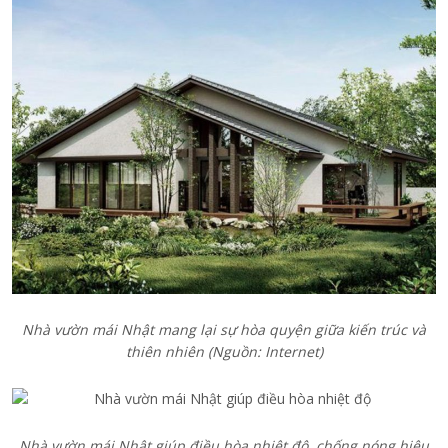
Nhà vườn mái Nhật mang lại sự hòa quyện giữa kiến trúc và
thiên nhiên
(Nguồn: Internet)
Nhà vườn mái Nhật giúp điều hòa nhiệt độ, chống nóng hiệu