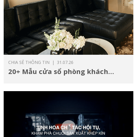
CHIA SẺ THÔNG TIN
| 31.07.26
20+ Mẫu cửa sổ phòng khách
nhà ống đẹp, hợp phong thủy