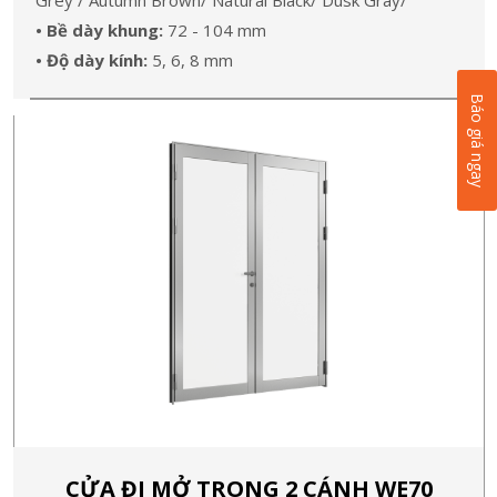
Grey / Autumn Brown/ Natural Black/ Dusk Gray/
• Bề dày khung:
72 - 104 mm
• Độ dày kính:
5, 6, 8 mm
Báo giá ngay
CỬA ĐI MỞ TRONG 2 CÁNH WE70