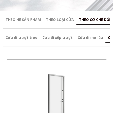
THEO HỆ SẢN PHẨM
THEO LOẠI CỬA
THEO CƠ CHẾ ĐÓN
Cửa đi trượt treo
Cửa đi xếp trượt
Cửa đi mở lùa
Cử