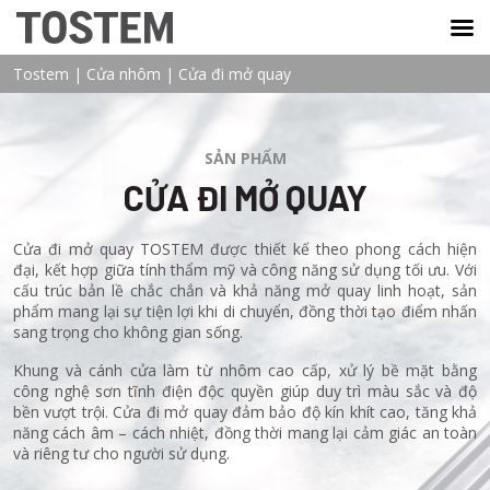
TOSTEM VIỆT NAM
Tostem
|
Cửa nhôm
|
Cửa đi mở quay
SẢN PHẨM
CỬA ĐI MỞ QUAY
Cửa đi mở quay TOSTEM được thiết kế theo phong cách hiện
đại, kết hợp giữa tính thẩm mỹ và công năng sử dụng tối ưu. Với
cấu trúc bản lề chắc chắn và khả năng mở quay linh hoạt, sản
phẩm mang lại sự tiện lợi khi di chuyển, đồng thời tạo điểm nhấn
sang trọng cho không gian sống.
Khung và cánh cửa làm từ nhôm cao cấp, xử lý bề mặt bằng
công nghệ sơn tĩnh điện độc quyền giúp duy trì màu sắc và độ
bền vượt trội. Cửa đi mở quay đảm bảo độ kín khít cao, tăng khả
năng cách âm – cách nhiệt, đồng thời mang lại cảm giác an toàn
và riêng tư cho người sử dụng.