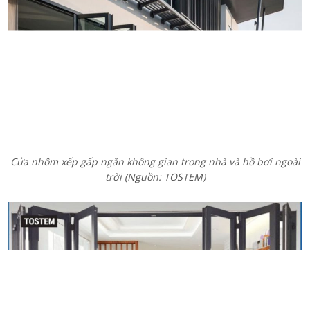
Cửa nhôm xếp gấp 8 cánh của TOSTEM
(Nguồn: TOSTEM)
Xem chi tiết
Công nghệ TEXGUARD của TOSTEM đảm bảo cửa xếp gấp có
khả năng giữ màu trên 40 năm, dễ lau chùi và chống chịu thời tiết
khắc nghiệt. Điều này phù hợp khi lắp đặt cửa ở vị trí tiếp xúc trực
tiếp với môi trường. Hệ thống
Pre-engineered
đảm bảo độ chính
xác và ổn định cao ngay cả với kích thước lớn.