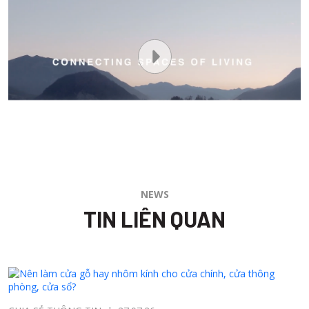
liên hệ qua hotline TOSTEM 0915459933 để được báo giá chi
tiết cho từng dòng cửa. Khách hàng cũng có thể điền mẫu
form tư vấn
để nhận tư vấn giá theo diện tích thực tế của dự
án.
5. TOSTEM – Giải pháp cửa
nhôm chuẩn Nhật cho
không gian sống bền vững
TOSTEM là thương hiệu cửa nhôm hàng đầu Nhật Bản thuộc
Tập đoàn LIXIL, với hơn 100 năm kinh nghiệm trong lĩnh vực sản
xuất cửa nhôm cao cấp. Khẳng định vị thế dẫn đầu về chất lượng
và công nghệ hiện đại. Sản phẩm cửa nhôm xếp gấp TOSTEM có
ưu điểm vượt trội sau:
Chất lượng chuẩn Nhật Bản, đồng bộ từ nhà máy
:
Cửa
được hoàn thành tới 90% tại nhà máy theo quy trình
Pre‑Engineered, không lắp ghép thủ công tại công trường.