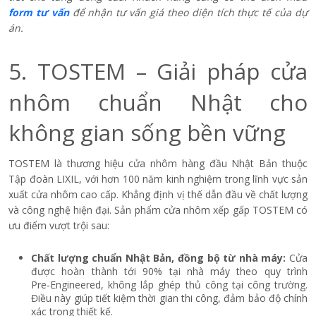
giữa thẩm mỹ và công năng. Một phần cửa có thể xếp gọn linh
hoạt, phần còn lại là kính cố định tạo mặt kính liền mạch, sang
trọng. Thiết kế này lý tưởng cho showroom, nhà hàng, biệt thự
hay nhà ở hiện đại – nơi cần không gian mở, đón sáng tối đa và
tạo điểm nhấn kiến trúc nổi bật cho mặt tiền.
Cửa nhôm xếp gấp kết hợp vách kính cố định tối ưu ánh sáng