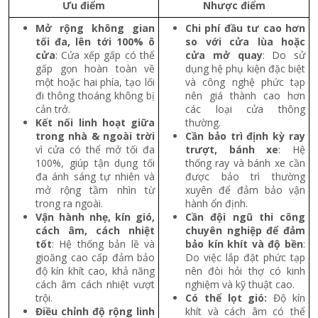
Ưu điểm
Nhược điểm
Mở rộng không gian
Chi phí đầu tư cao hơn
tối đa, lên tới 100% ô
so với cửa lùa hoặc
cửa
: Cửa xếp gấp có thể
cửa mở quay
: Do sử
gấp gọn hoàn toàn về
dụng hệ phụ kiện đặc biệt
một hoặc hai phía, tạo lối
và công nghệ phức tạp
đi thông thoáng không bị
nên giá thành cao hơn
cản trở.
các loại cửa thông
Kết nối linh hoạt giữa
thường.
trong nhà & ngoài trời
Cần bảo trì định kỳ ray
vì cửa có thể mở tối đa
trượt, bánh xe
: Hệ
100%, giúp tận dụng tối
thống ray và bánh xe cần
đa ánh sáng tự nhiên và
được bảo trì thường
mở rộng tầm nhìn từ
xuyên để đảm bảo vận
trong ra ngoài.
hành ổn định.
Vận hành nhẹ, kín gió,
Cần đội ngũ thi công
cách âm, cách nhiệt
chuyên nghiệp để đảm
tốt
: Hệ thống bản lề và
bảo kín khít và độ bền
:
gioăng cao cấp đảm bảo
Do việc lắp đặt phức tạp
độ kín khít cao, khả năng
nên đòi hỏi thợ có kinh
cách âm cách nhiệt vượt
nghiệm và kỹ thuật cao.
trội.
Có thể lọt gió:
Độ kín
Điều chỉnh độ rộng linh
khít và cách âm có thể