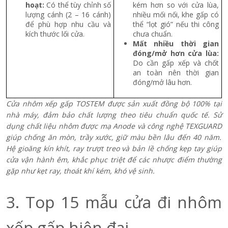
hoạt:
Có thể tùy chỉnh số
kém hơn so với cửa lùa,
lượng cánh (2 – 16 cánh)
nhiều mối nối, khe gấp có
để phù hợp nhu cầu và
thể “lọt gió” nếu thi công
kích thước lối cửa.
chưa chuẩn.
Mất nhiều thời gian
đóng/mở hơn cửa lùa:
Do cần gấp xếp và chốt
an toàn nên thời gian
đóng/mở lâu hơn.
Cửa nhôm xếp gấp TOSTEM được sản xuất đồng bộ 100% tại
nhà máy, đảm bảo chất lượng theo tiêu chuẩn quốc tế. Sử
dụng chất liệu
nhôm
được
mạ Anode
và
công nghệ
TEXGUARD
giúp chống ăn mòn, trầy xước, giữ màu bền lâu đến 40 năm.
Hệ gioăng kín khít, ray trượt treo và bản lề chống kẹp tay giúp
cửa vận hành êm, khắc phục triệt để các nhược điểm thường
gặp như kẹt ray, thoát khí kém, khó vệ sinh.
3. Top 15 mẫu cửa đi nhôm
xếp gấp hiện đại