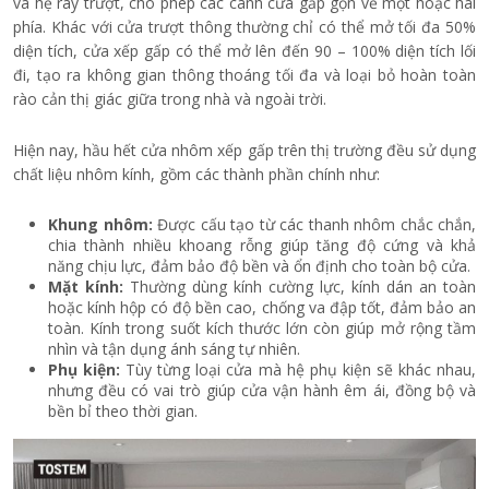
và hệ ray trượt, cho phép các cánh cửa gấp gọn về một hoặc hai
phía. Khác với cửa trượt thông thường chỉ có thể mở tối đa 50%
diện tích, cửa xếp gấp có thể mở lên đến 90 – 100% diện tích lối
đi, tạo ra không gian thông thoáng tối đa và loại bỏ hoàn toàn
rào cản thị giác giữa trong nhà và ngoài trời.
Hiện nay, hầu hết cửa nhôm xếp gấp trên thị trường đều sử dụng
chất liệu nhôm kính, gồm các thành phần chính như:
Khung nhôm:
Được cấu tạo từ các thanh nhôm chắc chắn,
chia thành nhiều khoang rỗng giúp tăng độ cứng và khả
năng chịu lực, đảm bảo độ bền và ổn định cho toàn bộ cửa.
Mặt kính:
Thường dùng kính cường lực, kính dán an toàn
hoặc kính hộp có độ bền cao, chống va đập tốt, đảm bảo an
toàn. Kính trong suốt kích thước lớn còn giúp mở rộng tầm
nhìn và tận dụng ánh sáng tự nhiên.
Phụ kiện:
Tùy từng loại cửa mà hệ phụ kiện sẽ khác nhau,
nhưng đều có vai trò giúp cửa vận hành êm ái, đồng bộ và
bền bỉ theo thời gian.