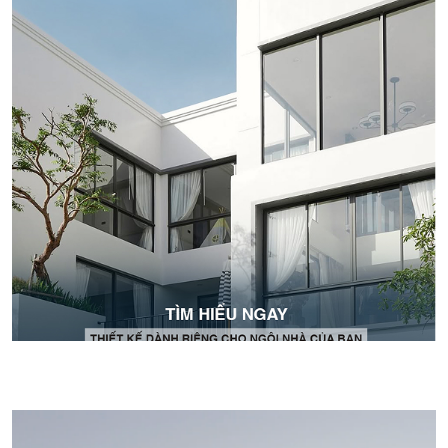
Thiết kế cửa nhôm xếp gấp lớn cho biệt thự
(Nguồn: Internet)
4. Giá cửa nhôm xếp gấp
mới nhất hiện nay
Giá cửa nhôm xếp gấp hiện nay dao động từ 2.500.000 đồng/m²
trở lên đối với sản phẩm phổ thông và từ 4.500.000 trở lên với
sản phẩm cao cấp. Mức giá này phụ thuộc vào công nghệ và
chất lượng cao cấp của sản phẩm, bao gồm chi phí thiết kế, gia
công chính xác và lắp đặt chuyên nghiệp.
Để nhận được thông tin giá chính xác cho dự án cụ thể, khách
hàng nên liên hệ trực tiếp với đơn vị cung cấp để được khảo
sát và tư vấn chi tiết. Đến trực tiếp
showroom TOSTEM
hoặc