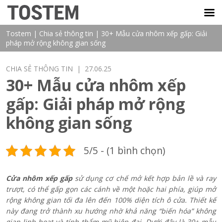
TOSTEM VIỆT NAM
Tostem
|
Chia sẻ thông tin
|
30+ Mẫu cửa nhôm xếp gấp: Giải
pháp mở rộng không gian sống
CHIA SẺ THÔNG TIN
| 27.06.25
30+ Mẫu cửa nhôm xếp
gấp: Giải pháp mở rộng
không gian sống
5/5 - (1 bình chọn)
Cửa nhôm xếp gấp
sử dụng cơ chế mở kết hợp bản lề và ray
trượt, có thể gấp gọn các cánh về một hoặc hai phía, giúp mở
rộng không gian tối đa lên đến 100% diện tích ô cửa. Thiết kế
này đang trở thành xu hướng nhờ khả năng “biến hóa” không
gian linh hoạt và tính thẩm mỹ hiện đại. Dưới đây là 30+ mẫu