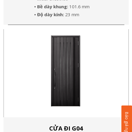
• Bề dày khung:
101.6 mm
• Độ dày kính:
23 mm
Báo giá ngay
CỬA ĐI G04