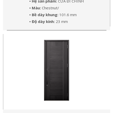
• Hệ sản phẩm:
CỬA ĐI CHÍNH
• Màu:
Chestnut/
• Bề dày khung:
101.6 mm
• Độ dày kính:
23 mm