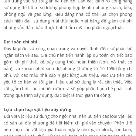
tập trung vào sự tối giản và tiện ích. Cần xác định rõ công năng
sử dụng để bố trí số lượng phòng hợp lý như phòng khách, bếp,
phòng ngủ và gác lửng. Kiểu dáng nhà có thể lựa chọn phong
cách hiện đại, sử dụng mái thái hoặc mái bằng để giảm chi phí
nhưng vẫn đảm bảo được tính thẩm mỹ cho phần ngoại thất.
Dự toán chi phí
Đây là phần vô cùng quan trọng và quyết định đến sự phân bổ
ngân sách về sau. Gia chủ nên
tiến hành lập dự toán chi tiết bao
gồm: chi phí thiết kế, xây dựng thô, hoàn thiện (sơn, nội thất cơ
bản), và khoản phát sinh dự phòng (thường từ 10-15% tổng chi
phí). Với các mẫu nhà cấp 4 gác lửng 200 triệu, việc ưu tiên các
yếu tố cơ bản và tối giản, hiệu quả sử dụng là rất cần thiết. Việc
cắt giảm bớt các chi tiết rườm rà sẽ góp phần hạn chế phát sinh
trong quá trình xây dựng, đặc biệt là thời gian thi công.
Lựa chọn loại vật liệu xây dựng
Đối với vật liệu sử dụng cho ngôi nhà, nên ưu tiên các loại vật liệu
có sẵn tại địa phương để tiết kiệm chi phí vận chuyển. Phần thô
nên chọn các vật liệu giá thành hợp lý như gạch block, tôn lạnh,