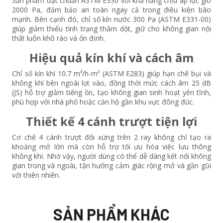
Sản phẩm đạt chuẩn ASTM E330 với khả năng chịu áp lực gió
2000 Pa, đảm bảo an toàn ngay cả trong điều kiện bão
mạnh. Bên cạnh đó, chỉ số kín nước 300 Pa (ASTM E331-00)
giúp giảm thiểu tình trạng thấm dột, giữ cho không gian nội
thất luôn khô ráo và ổn định.
Hiệu quả kín khí và cách âm
Chỉ số kín khí 10.7 m³/h-m² (ASTM E283) giúp hạn chế bụi và
không khí bên ngoài lọt vào, đồng thời mức cách âm 25 dB
(JS) hỗ trợ giảm tiếng ồn, tạo không gian sinh hoạt yên tĩnh,
phù hợp với nhà phố hoặc căn hộ gần khu vực đông đúc.
Thiết kế 4 cánh trượt tiện lợi
Cơ chế 4 cánh trượt đối xứng trên 2 ray không chỉ tạo ra
khoảng mở lớn mà còn hỗ trợ tối ưu hóa việc lưu thông
không khí. Nhờ vậy, người dùng có thể dễ dàng kết nối không
gian trong và ngoài, tận hưởng cảm giác rộng mở và gần gũi
với thiên nhiên.
SẢN PHẨM KHÁC