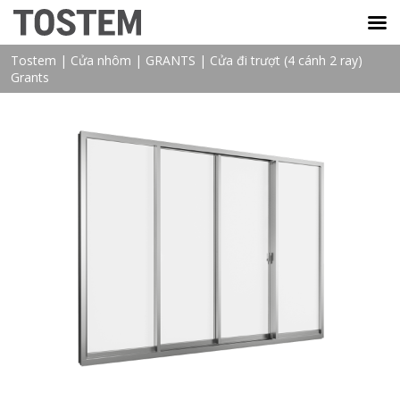
TOSTEM VIỆT NAM
Tostem
|
Cửa nhôm
|
GRANTS
|
Cửa đi trượt (4 cánh 2 ray)
Grants