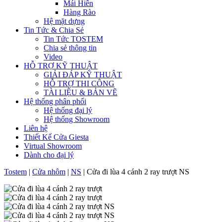
Mái Hiên
Hàng Rào
Hệ mặt dựng
Tin Tức & Chia Sẻ
Tin Tức TOSTEM
Chia sẻ thông tin
Video
HỖ TRỢ KỸ THUẬT
GIẢI ĐÁP KỸ THUẬT
HỖ TRỢ THI CÔNG
TÀI LIỆU & BẢN VẼ
Hệ thống phân phối
Hệ thống đại lý
Hệ thống Showroom
Liên hệ
Thiết Kế Cửa Giesta
Virtual Showroom
Dành cho đại lý
Tostem
|
Cửa nhôm
|
NS
|
Cửa đi lùa 4 cánh 2 ray trượt NS