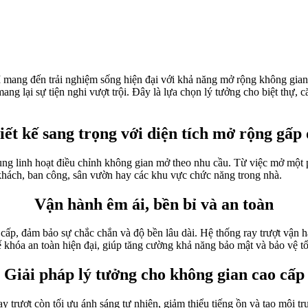
ng đến trải nghiệm sống hiện đại với khả năng mở rộng không gian tố
ng lại sự tiện nghi vượt trội. Đây là lựa chọn lý tưởng cho biệt thự, 
iết kế sang trọng với diện tích mở rộng gấp 
ùng linh hoạt điều chỉnh không gian mở theo nhu cầu. Từ việc mở một p
khách, ban công, sân vườn hay các khu vực chức năng trong nhà.
Vận hành êm ái, bền bỉ và an toàn
cấp, đảm bảo sự chắc chắn và độ bền lâu dài. Hệ thống ray trượt vận h
 khóa an toàn hiện đại, giúp tăng cường khả năng bảo mật và bảo vệ t
Giải pháp lý tưởng cho không gian cao cấp
 trượt còn tối ưu ánh sáng tự nhiên, giảm thiểu tiếng ồn và tạo môi t