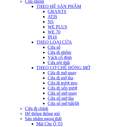
Cửa nhôm
THEO HỆ SẢN PHẨM
GRANTS
ATIS
NS
WE PLUS
WE 70
IN16
THEO LOẠI CỬA
Cửa sổ
Cửa đi nhôm
Vách cố định
Cửa nội thất
THEO CƠ CHẾ ĐÓNG MỞ
Cửa đi mở quay
Cửa đi mở lùa
Cửa đi trượt treo
Cửa đi xếp trượt
Cửa sổ mở quay
Cửa sổ mở lùa
Cửa sổ mở hất/lật
Cửa đi chính
Hệ thống thông gió
Sản phẩm ngoại thất
Mái Che Ô Tô