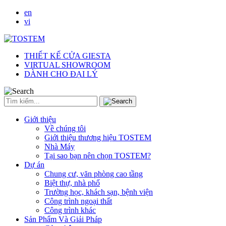
en
vi
THIẾT KẾ CỬA GIESTA
VIRTUAL SHOWROOM
DÀNH CHO ĐẠI LÝ
Giới thiệu
Về chúng tôi
Giới thiệu thương hiệu TOSTEM
Nhà Máy
Tại sao bạn nên chọn TOSTEM?
Dự án
Chung cư, văn phòng cao tầng
Biệt thự, nhà phố
Trường học, khách sạn, bệnh viện
Công trình ngoại thất
Công trình khác
Sản Phẩm Và Giải Pháp