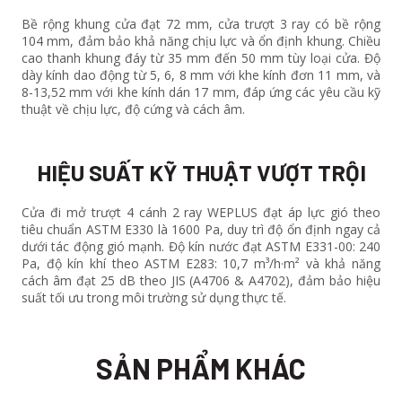
Bề rộng khung cửa đạt 72 mm, cửa trượt 3 ray có bề rộng
104 mm, đảm bảo khả năng chịu lực và ổn định khung. Chiều
cao thanh khung đáy từ 35 mm đến 50 mm tùy loại cửa. Độ
dày kính dao động từ 5, 6, 8 mm với khe kính đơn 11 mm, và
8-13,52 mm với khe kính dán 17 mm, đáp ứng các yêu cầu kỹ
thuật về chịu lực, độ cứng và cách âm.
HIỆU SUẤT KỸ THUẬT VƯỢT TRỘI
Cửa đi mở trượt 4 cánh 2 ray WEPLUS đạt áp lực gió theo
tiêu chuẩn ASTM E330 là 1600 Pa, duy trì độ ổn định ngay cả
dưới tác động gió mạnh. Độ kín nước đạt ASTM E331-00: 240
Pa, độ kín khí theo ASTM E283: 10,7 m³/h·m² và khả năng
cách âm đạt 25 dB theo JIS (A4706 & A4702), đảm bảo hiệu
suất tối ưu trong môi trường sử dụng thực tế.
SẢN PHẨM KHÁC