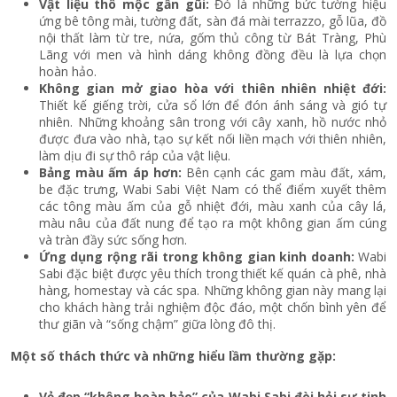
Vật liệu thô mộc gần gũi:
Đó là những bức tường hiệu
ứng bê tông mài, tường đất, sàn đá mài terrazzo, gỗ lũa, đồ
nội thất làm từ tre, nứa, gốm thủ công từ Bát Tràng, Phù
Lãng với men và hình dáng không đồng đều là lựa chọn
hoàn hảo.
Không gian mở giao hòa với thiên nhiên nhiệt đới:
Thiết kế giếng trời, cửa sổ lớn để đón ánh sáng và gió tự
nhiên. Những khoảng sân trong với cây xanh, hồ nước nhỏ
được đưa vào nhà, tạo sự kết nối liền mạch với thiên nhiên,
làm dịu đi sự thô ráp của vật liệu.
Bảng màu ấm áp hơn:
Bên cạnh các gam màu đất, xám,
be đặc trưng, Wabi Sabi Việt Nam có thể điểm xuyết thêm
các tông màu ấm của gỗ nhiệt đới, màu xanh của cây lá,
màu nâu của đất nung để tạo ra một không gian ấm cúng
và tràn đầy sức sống hơn.
Ứng dụng rộng rãi trong không gian kinh doanh:
Wabi
Sabi đặc biệt được yêu thích trong thiết kế quán cà phê, nhà
hàng, homestay và các spa. Những không gian này mang lại
cho khách hàng trải nghiệm độc đáo, một chốn bình yên để
thư giãn và “sống chậm” giữa lòng đô thị.
Một số thách thức và những hiểu lầm thường gặp:
Vẻ đẹp “không hoàn hảo” của Wabi Sabi đòi hỏi sự tinh