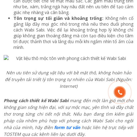
cần được tiết chế về mặt màu sắc. Các gam màu trung tính
như be, xám, trắng ngà hay nâu đất nên ưu tiên để tạo cảm
giác nhẹ nhàng và cân bằng.
Tôn trọng sự tối giản và khoảng trống:
Không nên cố
gắng lấp đầy mọi góc nhỏ trong nhà nếu theo đuổi phong
cách Wabi Sabi. Việc để lại khoảng trống hợp lý không chỉ
giúp không gian thoáng đãng mà còn tạo điều kiện cho tâm
trí được thảnh thơi và lắng dịu mỗi khi ngắm nhìn tổ ấm của
mình.
Nên ưu tiên sử dụng vật liệu với bề mặt thô, không hoàn hảo
để truyền tải triết lý tôn trọng tự nhiên của Wabi Sabi (Nguồn:
Internet)
Phong cách thiết kế Wabi Sabi
mang đến một làn gió mới cho
không gian sống hiện đại, với sự mộc mạc, yên tĩnh và đầy chất
thơ trong từng chi tiết nội thất. Nếu bạn đang tìm kiếm giải
pháp cửa nhôm phù hợp với phong cách Wabi Sabi cho ngôi
nhà của mình, hãy điền
form tư vấn
hoặc liên hệ trực tiếp với
TOSTEM qua các kênh liên lạc dưới đây.