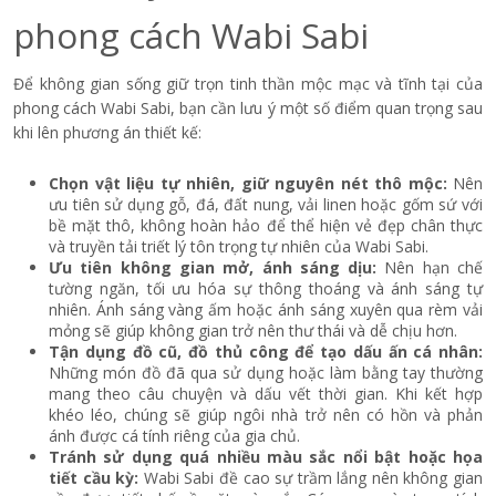
phong cách Wabi Sabi
Để không gian sống giữ trọn tinh thần mộc mạc và tĩnh tại của
phong cách Wabi Sabi, bạn cần lưu ý một số điểm quan trọng sau
khi lên phương án thiết kế:
Chọn vật liệu tự nhiên, giữ nguyên nét thô mộc:
Nên
ưu tiên sử dụng gỗ, đá, đất nung, vải linen hoặc gốm sứ với
bề mặt thô, không hoàn hảo để thể hiện vẻ đẹp chân thực
và truyền tải triết lý tôn trọng tự nhiên của Wabi Sabi.
Ưu tiên không gian mở, ánh sáng dịu:
Nên hạn chế
tường ngăn, tối ưu hóa sự thông thoáng và ánh sáng tự
nhiên. Ánh sáng vàng ấm hoặc ánh sáng xuyên qua rèm vải
mỏng sẽ giúp không gian trở nên thư thái và dễ chịu hơn.
Tận dụng đồ cũ, đồ thủ công để tạo dấu ấn cá nhân:
Những món đồ đã qua sử dụng hoặc làm bằng tay thường
mang theo câu chuyện và dấu vết thời gian. Khi kết hợp
khéo léo, chúng sẽ giúp ngôi nhà trở nên có hồn và phản
ánh được cá tính riêng của gia chủ.
Tránh sử dụng quá nhiều màu sắc nổi bật hoặc họa
tiết cầu kỳ:
Wabi Sabi đề cao sự trầm lắng nên không gian