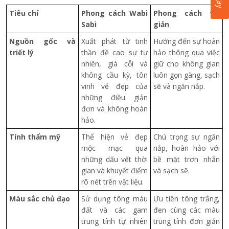
Tiêu chí
Phong cách Wabi
Phong cách tối
Sabi
giản
Nguồn gốc và
Xuất phát từ tinh
Hướng đến sự hoàn
triết lý
thần đề cao sự tự
hảo thông qua việc
nhiên, già cỗi và
giữ cho không gian
không cầu kỳ, tôn
luôn gọn gàng, sạch
vinh vẻ đẹp của
sẽ và ngăn nắp.
những điều giản
đơn và không hoàn
hảo.
Tính thẩm mỹ
Thể hiện vẻ đẹp
Chú trọng sự ngăn
mộc mạc qua
nắp, hoàn hảo với
những dấu vết thời
bề mặt trơn nhẵn
gian và khuyết điểm
và sạch sẽ.
rõ nét trên vật liệu.
Màu sắc chủ đạo
Sử dụng tông màu
Ưu tiên tông trắng,
đất và các gam
đen cùng các màu
trung tính tự nhiên
trung tính đơn giản