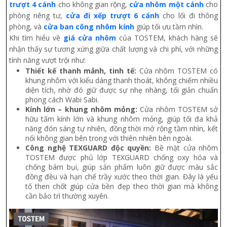
trượt 4 cánh
cho không gian rộng,
cửa nhôm một cánh
cho
phòng riêng tư,
cửa đi xếp trượt 6 cánh
cho lối đi thông
phòng, và
cửa ban công nhôm kính
giúp tối ưu tầm nhìn.
Khi tìm hiểu về
giá cửa nhôm
của TOSTEM, khách hàng sẽ
nhận thấy sự tương xứng giữa chất lượng và chi phí, với những
tính năng vượt trội như:
Thiết kế thanh mảnh, tinh tế:
Cửa nhôm TOSTEM có
khung nhôm với kiểu dáng thanh thoát, không chiếm nhiều
diện tích, nhờ đó giữ được sự nhẹ nhàng, tối giản chuẩn
phong cách Wabi Sabi.
Kính lớn – khung nhôm mỏng:
Cửa nhôm TOSTEM sở
hữu tấm kính lớn và khung nhôm mỏng, giúp tối đa khả
năng đón sáng tự nhiên, đồng thời mở rộng tầm nhìn, kết
nối không gian bên trong với thiên nhiên bên ngoài.
Công nghệ TEXGUARD độc quyền:
Bề mặt cửa nhôm
TOSTEM được phủ lớp TEXGUARD chống oxy hóa và
chống bám bụi, giúp sản phẩm luôn giữ được màu sắc
đồng đều và hạn chế trầy xước theo thời gian. Đây là yếu
tố then chốt giúp cửa bền đẹp theo thời gian mà không
cần bảo trì thường xuyên.