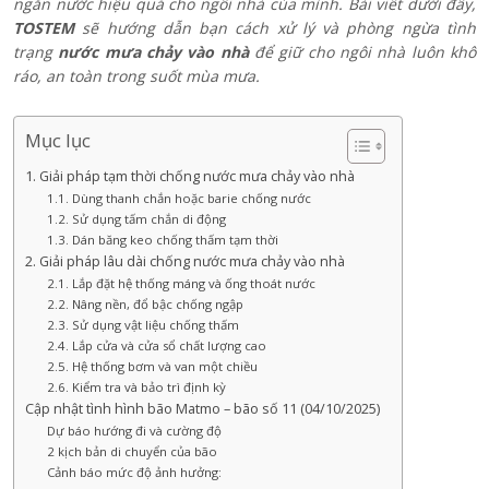
ngăn nước hiệu quả cho ngôi nhà của mình. Bài viết dưới đây,
TOSTEM
sẽ hướng dẫn bạn cách xử lý và phòng ngừa tình
trạng
nước mưa chảy vào nhà
để giữ cho ngôi nhà luôn khô
ráo, an toàn trong suốt mùa mưa.
Mục lục
1. Giải pháp tạm thời chống nước mưa chảy vào nhà
1.1. Dùng thanh chắn hoặc barie chống nước
1.2. Sử dụng tấm chắn di động
1.3. Dán băng keo chống thấm tạm thời
2. Giải pháp lâu dài chống nước mưa chảy vào nhà
2.1. Lắp đặt hệ thống máng và ống thoát nước
2.2. Nâng nền, đổ bậc chống ngập
2.3. Sử dụng vật liệu chống thấm
2.4. Lắp cửa và cửa sổ chất lượng cao
2.5. Hệ thống bơm và van một chiều
2.6. Kiểm tra và bảo trì định kỳ
Cập nhật tình hình bão Matmo – bão số 11 (04/10/2025)
Dự báo hướng đi và cường độ
2 kịch bản di chuyển của bão
Cảnh báo mức độ ảnh hưởng: