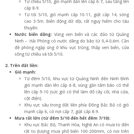
Từ chiều 5/10, gió mạnh dần lên cấp 6-7, sau tăng lên
cấp 8-9.
Từ tối 5/10, gió mạnh cấp 10-11, giật cấp 14, sóng
cao 3-5m. Biển động dữ dội, rất nguy hiểm cho tàu
thuyền.
Nước biển dâng:
Vùng ven biển và các đảo từ Quảng
Ninh – Hải Phòng có nước dâng do bão từ 0,4-0,6m. Cần
đề phòng ngập úng ở khu vực trũng, thấp ven biển, cửa
sông từ chiều và tối 5/10.
2. Trên đất liền:
Gió mạnh:
Từ đêm 5/10, khu vực từ Quảng Ninh đến Ninh Bình
gió mạnh dần lên cấp 6-8, vùng gần tâm bão có thể
lên cấp 9-10 (sức gió có thể làm đổ cây cối, nhà cửa,
cột điện).
Khu vực sâu trong đất liền phía Đông Bắc Bộ có gió
mạnh cấp 6, có nơi cấp 7, giật cấp 8-9.
Mưa rất lớn (từ đêm 5/10 đến hết đêm 7/10):
Khu vực Bắc Bộ, Thanh Hóa, Nghệ An có mưa to đến
rất to (lượng mưa phổ biến 100-200mm, có nơi trên