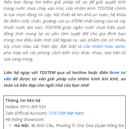
Nếu bạn đang tìm kiếm giải pháp tối ưu để giải quyết tình
trạng nước mưa chảy vào nhà, cửa nhôm kính TOSTEM chính
là lựa chọn đáng tin cậy. Với thiết kế kín khít an toàn, hệ khóa
đa điểm chắc chắn, gioăng cao su EPDM chất lượng cao và ray
thoát nước âm sàn
, TOSTEM giúp ngăn nước mưa hiệu quả,
đồng thời mang lại sự yên tâm tuyệt đối cho gia đình bạn
trong mọi điều kiện thời tiết.Ngoài ra, sản phẩm còn có nhiều
tùy chọn màu sắc hiện đại, đặc biệt là
cửa nhôm màu xanh
,
phù hợp với các phong cách kiến trúc khác nhau, vừa bền bỉ
vừa sang trọng.
Liên hệ ngay với TOSTEM qua số
hotline
hoặc điền
form tư
vấn
để được tư vấn giải pháp cửa nhôm kính kín khít, an
toàn và bền đẹp cho ngôi nhà của bạn nhé!
Thông tin liên hệ
Hotline: 0915 459 933
Zalo (Official Account):
TOSTEM Việt Nam
Hệ thống showroom:
Hà Nội:
46 Bích Câu, Phường Ô Chợ Dừa (Quận Đống Đa