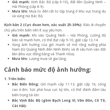
Gió mạnh:
Vịnh Bắc Bộ (cấp 9-10), đất liền Quảng Ninh –
Hải Phòng (cấp 8-9).
Mưa lớn:
Mưa to đến rất to tập trung ở khu vực trung du
và vùng núi Bắc Bộ.
Kịch bản 2 (Cực đoan hơn, xác suất 25-30%):
Bão di chuyển
chủ yếu trên biển nên ít suy yếu hơn.
Gió mạnh:
Khi vào Quảng Ninh – Hải Phòng, cường độ
bão sẽ mạnh hơn, có thể đạt cấp 9-10, giật cấp 12-14.
Vùng ảnh hưởng của gió mạnh sẽ mở rộng xuống phía
Nam (từ Quảng Ninh đến Ninh Bình) và đi sâu hơn vào đất
liền (khu vực đồng bằng và Thanh Hóa).
Mưa lớn:
Lượng mưa sẽ gia tăng.
Cảnh báo mức độ ảnh hưởng:
1. Trên biển:
Bắc Biển Đông:
Gió mạnh cấp 11-13, giật cấp 16, sóng
cao 6-8m. Sức phá hoại cực kỳ lớn, có thể đánh đắm tàu
biển trọng tải lớn.
Bắc Vịnh Bắc Bộ (gồm Bạch Long Vĩ, Vân Đồn, Cô Tô,
Cát Hải):