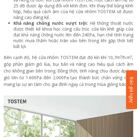
25 dB được áp dụng đối với kính đơn. Khi thay thế bằng kính
hộp, hiệu quả cách âm của hệ cửa nhôm TOSTEM sẽ được
nâng cao đáng kể.
Khả năng chống nước vượt trội:
Hệ thống thoát nước
được thiết kế khoa học cùng cấu trúc cửa kín khít giúp cửa
đạt khả năng chống nước lên đến 240Pa, hạn chế tình trạng
nước mưa thấm hoặc tràn vào bên trong khi gặp thời tiết
bất lợi.
Bên cạnh đó, hệ cửa nhôm TOSTEM đạt độ kín khí 10,7m³/h.m²,
góp phần giảm gió lùa, bụi bẩn và nâng cao hiệu quả cách âm
cho không gian bên trong. Đồng thời, tính năng chịu được áp lực
gió lớn từ 1.600Pa đến 2.000Pa tạo thành bức chắn vững chãi,
Báo giá ngay
mang lại sự an tâm cho gia đình ngay cả trong mùa giông bão.