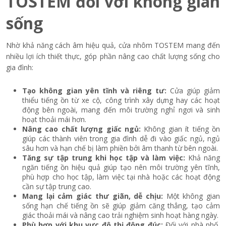
TOSTEM đối với không gian
sống
Nhờ khả năng cách âm hiệu quả, cửa nhôm TOSTEM mang đến
nhiều lợi ích thiết thực, góp phần nâng cao chất lượng sống cho
gia đình:
Tạo không gian yên tĩnh và riêng tư:
Cửa giúp giảm
thiểu tiếng ồn từ xe cộ, công trình xây dựng hay các hoạt
động bên ngoài, mang đến môi trường nghỉ ngơi và sinh
hoạt thoải mái hơn.
Nâng cao chất lượng giấc ngủ:
Không gian ít tiếng ồn
giúp các thành viên trong gia đình dễ đi vào giấc ngủ, ngủ
sâu hơn và hạn chế bị làm phiền bởi âm thanh từ bên ngoài.
Tăng sự tập trung khi học tập và làm việc:
Khả năng
ngăn tiếng ồn hiệu quả giúp tạo nên môi trường yên tĩnh,
phù hợp cho học tập, làm việc tại nhà hoặc các hoạt động
cần sự tập trung cao.
Mang lại cảm giác thư giãn, dễ chịu:
Một không gian
sống hạn chế tiếng ồn sẽ giúp giảm căng thẳng, tạo cảm
giác thoải mái và nâng cao trải nghiệm sinh hoạt hàng ngày.
Phù hợp với khu vực đô thị đông đúc:
Đối với nhà phố,