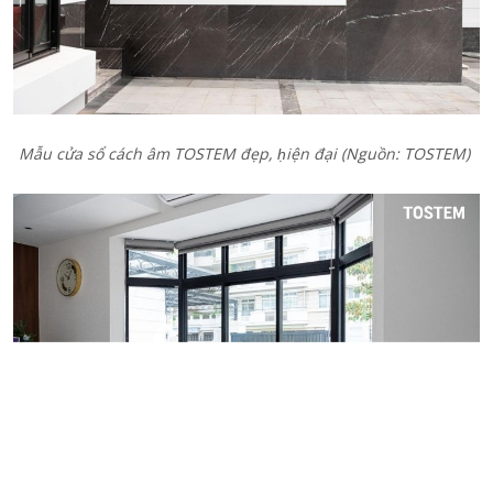
Mẫu cửa sổ cách âm TOSTEM đẹp, ḥiện đại (Nguồn: TOSTEM)