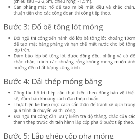
(chiều sâu ~2-2,5m, chiều rộng ~1,5m).
Cán phẳng mặt hố để tạo ra bề mặt đều và chắc chắn,
thuận tiện cho các công đoạn thi công tiếp theo.
Bước 3: Đổ bê tông lót móng
Đội ngũ thi công tiến hành đổ lớp bê tông lót khoảng 10cm
để tạo mặt bằng phẳng và hạn chế mất nước cho bê tông
lớp trên.
Đảm bảo lớp bê tông lót được đồng đều, phẳng và có độ
chắc chắn, tránh các khoảng rỗng không mong muốn ảnh
hưởng đến chất lượng công trình.
Bước 4: Dải thép móng băng
Công tác bố trí thép cần thực hiện theo đúng bản vẽ thiết
kế, đảm bảo khoảng cách đan thép chuẩn.
Thực hiện kê thép một cách cẩn thận để tránh xê dịch trong
quá trình di chuyển và thi công.
Đội ngũ thi công cần lưu ý kiểm tra độ thẳng, chắc của các
thanh thép trước khi tiến hành lắp cốp pha ở bước tiếp theo.
Bước 5: Lắp ghép cốp pha móng