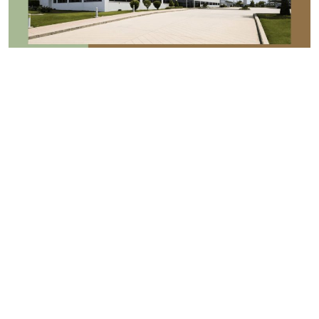
CHIA SẺ THÔNG TIN
|
27.07.26
LIXIL – Tập đoàn vật liệu xây dựng
và nhà ở cao cấp, top đầu của Nhật
Bản
TRỞ LẠI TRANG ĐẦU