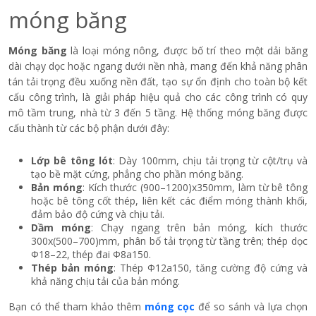
móng băng
Móng băng
là loại móng nông, được bố trí theo một dải băng
dài chạy dọc hoặc ngang dưới nền nhà, mang đến khả năng phân
tán tải trọng đều xuống nền đất, tạo sự ổn định cho toàn bộ kết
cấu công trình, là giải pháp hiệu quả cho các công trình có quy
mô tầm trung, nhà từ 3 đến 5 tầng. Hệ thống móng băng được
cấu thành từ các bộ phận dưới đây:
Lớp bê tông lót
: Dày 100mm, chịu tải trọng từ cột/trụ và
tạo bề mặt cứng, phẳng cho phần móng băng.
Bản móng
: Kích thước (900–1200)x350mm, làm từ bê tông
hoặc bê tông cốt thép, liên kết các điểm móng thành khối,
đảm bảo độ cứng và chịu tải.
Dầm móng
: Chạy ngang trên bản móng, kích thước
300x(500–700)mm, phân bố tải trọng từ tầng trên; thép dọc
Φ18–22, thép đai Φ8a150.
Thép bản móng
: Thép Φ12a150, tăng cường độ cứng và
khả năng chịu tải của bản móng.
Bạn có thể tham khảo thêm
móng cọc
để so sánh và lựa chọn