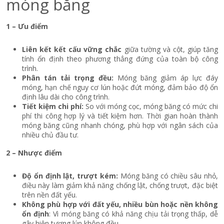
móng băng
1 – Ưu điểm
Liên kết kết cấu vững chắc
giữa tường và cột, giúp tăng
tính ổn định theo phương thẳng đứng của toàn bộ công
trình.
Phân tán tải trọng đều:
Móng băng giảm áp lực đáy
móng, hạn chế nguy cơ lún hoặc đứt móng, đảm bảo độ ổn
định lâu dài cho công trình.
Tiết kiệm chi phí:
So với móng cọc, móng băng có mức chi
phí thi công hợp lý và tiết kiệm hơn. Thời gian hoàn thành
móng băng cũng nhanh chóng, phù hợp với ngân sách của
nhiều chủ đầu tư.
2 – Nhược điểm
Độ ổn định lật, trượt kém
:
Móng băng có chiều sâu nhỏ,
điều này làm giảm khả năng chống lật, chống trượt, đặc biệt
trên nền đất yếu.
Không phù hợp với đất yếu, nhiều bùn hoặc nền không
ổn định
: Vì móng băng có khả năng chịu tải trọng thấp, dễ
gây hiện tượng lún không đều.