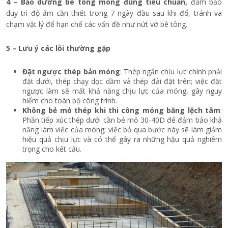
4 – Bảo dưỡng bê tông móng đúng tiêu chuẩn,
đảm bảo
duy trì độ ẩm cần thiết trong 7 ngày đầu sau khi đổ, tránh va
chạm vật lý để hạn chế các vấn đề như nứt vỡ bê tông.
5 – Lưu ý các lỗi thường gặp
Đặt ngược thép bản móng
: Thép ngắn chịu lực chính phải
đặt dưới, thép chạy dọc dầm và thép đài đặt trên; việc đặt
ngược làm sẽ mất khả năng chịu lực của móng, gây nguy
hiểm cho toàn bộ công trình.
Không bẻ mỏ thép khi thi công móng băng lệch tâm
:
Phần tiếp xúc thép dưới cần bẻ mỏ 30-40D để đảm bảo khả
năng làm việc của móng; việc bỏ qua bước này sẽ làm giảm
hiệu quả chịu lực và có thể gây ra những hậu quả nghiêm
trọng cho kết cấu.