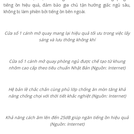
Dưới đây là 9 mẫu cửa sổ nhôm 1 cánh nổi bật, đáp ứng tốt nhu
cầu sử dụng trong phòng ngủ hiện đại.
Mẫu cửa sổ 1 cánh mở quay
Cửa sổ 1 cánh mở quay với thiết kế đơn giản mang lại hiệu quả
tối ưu trong việc lấy sáng và lưu thông không khí cho phòng ngủ.
Với cơ chế mở quay linh hoạt, người dùng có thể dễ dàng điều
chỉnh độ mở theo nhu cầu. Ngoài ra, loại cửa này còn có khả
năng cách âm, chống mưa tạt tốt, đảm bảo sự yên tĩnh và khô
ráo cho không gian nghỉ ngơi.
Cửa sổ 1 cánh mở quay phòng ngủ của TOSTEM được chế tạo
từ khung nhôm cao cấp theo tiêu chuẩn Nhật Bản, tăng tối đa
diện tích kính để mang đến nguồn sáng tự nhiên và sự thông
thoáng cho phòng ngủ. Cửa được trang bị hệ bản lề chắc chắn
cùng phủ lớp chống ăn mòn, giúp duy trì độ bền dưới tác động
của thời tiết. Đặc biệt khả năng cách âm lên đến 25dB giúp ngăn
tiếng ồn hiệu quả, đảm bảo gia chủ tận hưởng giấc ngủ sâu,