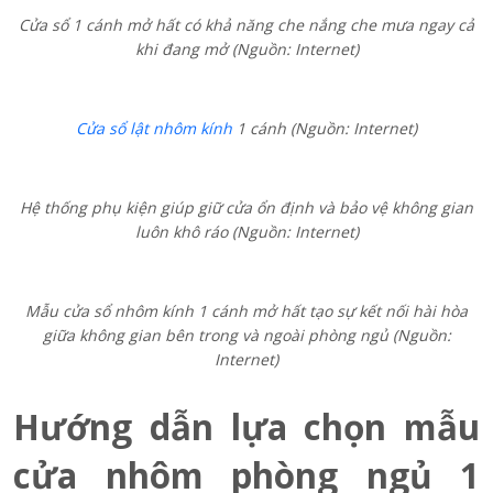
(Nguồn: Internet)
Mẫu cửa sổ 1 cánh mở hất
Cửa sổ nhôm 1 cánh phòng ngủ mở hất có cánh cửa được hất
lên trên 30 độ khi mở cửa, cho phép lấy gió và ánh sáng một
cách an toàn, kể cả trong điều kiện thời tiết xấu. Khi đóng cửa,
hệ thống chốt đa điểm sẽ ép chặt vào phần khung, giúp cho phần
cửa không bị hở, tăng khả năng chống lực gió và ngăn nước tràn
vào phòng.
Cửa sổ nhôm 1 cánh mở hất của TOSTEM trang bị tay nắm L-Fit
vừa vặn cùng khóa an toàn cao cấp, mang lại sự yên tâm tuyệt
đối trong giấc ngủ. Sản phẩm còn được tích hợp hệ phụ kiện an
toàn giúp giữ cửa ổn định và bảo vệ không gian luôn khô ráo,
đồng thời mở rộng tối đa tầm nhìn và ánh sáng cho phòng ngủ.
Cửa sổ nhôm 1 cánh phòng ngủ mở hất có cánh cửa được hất
lên trên 30 độ khi mở cửa