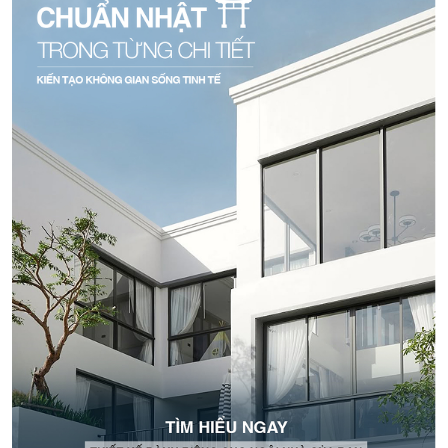
đình.
Bài viết đã tổng hợp mức giá cửa nhôm phòng ngủ 1 cánh cùng
những lưu ý khi lựa chọn theo nhu cầu và ngân sách. Hy vọng
những thông tin này sẽ giúp bạn dễ dàng cân nhắc phương án
phù hợp, đáp ứng công năng và nhu cầu sử dụng lâu dài.
Nếu cần tìm hiểu thêm về thiết kế, kích thước hoặc giải pháp cửa
phù hợp, bạn có thể liên hệ TOSTEM để được tư vấn chi tiết và
tham khảo mẫu thực tế.
Thông tin liên hệ
Hotline:
0915 459 933
Zalo (Official Account):
TOSTEM Việt Nam
Hệ thống showroom:
Hà Nội:
46 Bích Câu, Phường Ô Chợ Dừa, Quận
Đống Đa
Hồ Chí Minh:
218 Bis Nam Kỳ Khởi Nghĩa, Phường
Xuân Hòa (Phường 6, Quận 3 cũ)