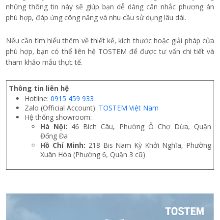
WE70:
Cửa nhôm kính WE 70
là dòng cửa nhôm thuộc phân
khúc phổ thông, sản phẩm tích hợp khóa an toàn chất lượng
cao, lưới chống côn trùng dễ tháo rời để dễ vệ sinh và hệ
thống thoát nước thông minh giúp ngăn nước mưa hiệu quả.
NS:
Dòng
cửa nhôm NS
sở hữu thiết kế thanh nhôm bản lớn
mang lại vẻ ngoài sang trọng, chắc chắn. Đặc biệt, hệ cửa
trượt được trang bị khung nhôm dày, cứng cáp và khả năng
cách âm lên đến 25 dB, giúp tăng cường sự yên tĩnh và
riêng tư cho không gian sống.
WE70 cùng NS thích hợp cho những hộ gia đình mong muốn
cân đối giữa ngân sách và chất lượng sử dụng
Đối với các công trình cao cấp như biệt thự hay resort yêu cầu
tiêu chuẩn khắt khe về thiết kế và hiệu năng, ATIS là dòng sản
phẩm đáng cân nhắc.
Cửa nhôm 1 cánh thuộc hệ ATIS
nổi bật với
thiết kế tinh tế, liền mạch, đường nét mượt mà và khả năng vận
hành êm ái, dễ dàng. Tay nắm L-Fit, phụ kiện ẩn tinh tế và lưới
chống muỗi thông minh giúp tăng lưu thông không khí đến 20%,
mang lại sự tiện nghi và an toàn cho mọi thành viên trong gia