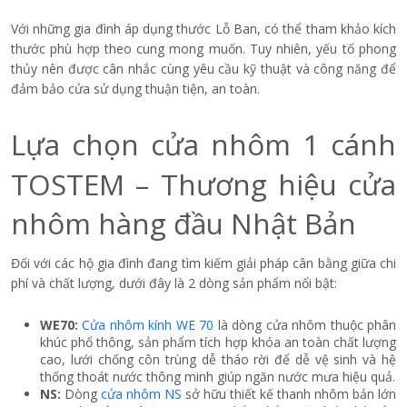
Phòng ngủ diện tích nhỏ:
Cửa lùa 1 cánh là lựa chọn phù
hợp vì không cần khoảng không để mở cánh, giúp tiết kiệm
diện tích và thuận tiện bố trí nội thất.
Phòng ngủ rộng:
Có thể cân nhắc cửa mở quay 1 cánh.
Kiểu mở này tạo cảm giác thông thoáng và thuận tiện kết
nối với ban công hoặc hành lang nếu bố trí phù hợp.
Lựa chọn màu sắc hài hòa
Màu sắc cửa nên đồng nhất với nội thất và phong cách chung
của phòng ngủ. Các gam ghi xám, trắng bạc phù hợp với không
gian hiện đại, tối giản; trong khi nâu đồng hoặc vân gỗ tạo cảm
giác ấm áp và phù hợp với phong cách cổ điển, gần gũi.
Với TOSTEM, công nghệ hoàn thiện bề mặt giúp màu sắc duy trì
độ ổn định trong quá trình sử dụng, đồng thời hạn chế tình trạng
bong tróc và xuống màu.
Cân nhắc yếu tố phong thủy