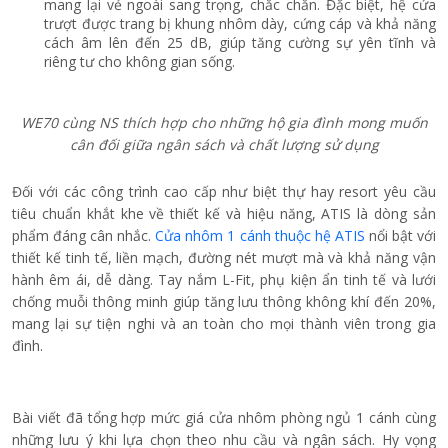
Nếu gia chủ quan tâm đến phong thủy, nên tránh bố trí cửa
phòng ngủ đối diện trực tiếp cửa chính hoặc cửa nhà vệ sinh. Kích
thước và vị trí cửa cũng cần được cân đối với diện tích phòng,
hướng mở và cách bố trí nội thất để tạo sự thuận tiện trong sinh
hoạt.
Với những gia đình áp dụng thước Lỗ Ban, có thể tham khảo kích
thước phù hợp theo cung mong muốn. Tuy nhiên, yếu tố phong
thủy nên được cân nhắc cùng yêu cầu kỹ thuật và công năng để
đảm bảo cửa sử dụng thuận tiện, an toàn.
Lựa chọn cửa nhôm 1 cánh
TOSTEM – Thương hiệu cửa
nhôm hàng đầu Nhật Bản
Đối với các hộ gia đình đang tìm kiếm giải pháp cân bằng giữa chi
phí và chất lượng, dưới đây là 2 dòng sản phẩm nổi bật: