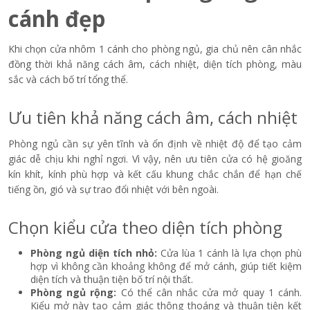
Cửa sổ 1 cánh mở hất có khả năng che nắng che mưa ngay cả
khi đang mở (Nguồn: Internet)
Cửa sổ lật nhôm kính
1 cánh (Nguồn: Internet)
Hệ thống phụ kiện giúp giữ cửa ổn định và bảo vệ không gian
luôn khô ráo (Nguồn: Internet)
Mẫu cửa sổ nhôm kính 1 cánh mở hất tạo sự kết nối hài hòa
giữa không gian bên trong và ngoài phòng ngủ (Nguồn:
Internet)