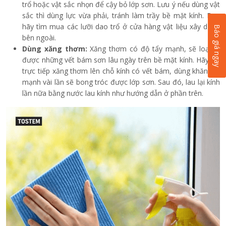
trổ hoặc vật sắc nhọn để cậy bỏ lớp sơn. Lưu ý nếu dùng vật
sắc thì dùng lực vừa phải, tránh làm trầy bề mặt kính. Bạn
hãy tìm mua các lưỡi dao trổ ở cửa hàng vật liệu xây dựng
Báo giá ngay
bên ngoài.
Dùng xăng thơm:
Xăng thơm có độ tẩy mạnh, sẽ loại đi
được những vết bám sơn lâu ngày trên bề mặt kính. Hãy đổ
trực tiếp xăng thơm lên chỗ kính có vết bám, dùng khăn lau
mạnh vài lần sẽ bong tróc được lớp sơn. Sau đó, lau lại kính
lần nữa bằng nước lau kính như hướng dẫn ở phần trên.