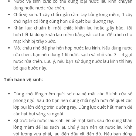
Nước vệ sinh cửa: có thể dùng loại nước lau kính chuyên
dụng hoặc nước rửa chén.
Chổi vệ sinh: 1 cây chổi ngắn cầm tay bằng lông mềm, 1 cây
chổi ngắn có lông cứng hơn để quét bụi đường ray.
Khăn lau: chuẩn bị một chiếc khăn lau hoặc giấy báo, tốt
hơn hết là dùng khăn lau mềm bằng vải cotton để tránh cho
mặt kính bị trầy xước.
Một chậu nhỏ để pha hỗn hợp nước lau kính. Nếu dùng nước
rửa chén, bạn nên dùng 1 lít nước sạch và nhỏ vào 3 – 4 giọt
nước rửa chén. Lưu ý, nếu bạn sử dụng nước lau kính thì hãy
bỏ qua bước này.
Tiến hành vệ sinh:
Dùng chổi lông mềm quét sơ qua bề mặt các ô kính cửa sổ
phòng ngủ. Sau đó bạn nên dùng chổi ngắn hơn để quét các
lớp bụi lớn đóng trên đường ray. Dùng lực quét hất mạnh để
các hạt bụi văng ra ngoài.
Xịt trực tiếp nước lau kính lên bề mặt kính, sau đó dùng khăn
lông mềm để lau sạch lại. Chú ý bạn nên xịt nước lau kính
với lượng vừa phải, lau đến đâu xịt đến đó. Nếu bạn dùng