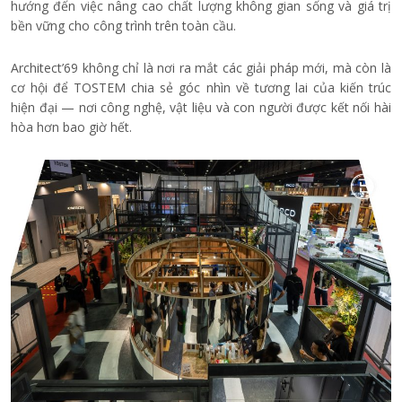
hướng đến việc nâng cao chất lượng không gian sống và giá trị
bền vững cho công trình trên toàn cầu.
Architect’69 không chỉ là nơi ra mắt các giải pháp mới, mà còn là
cơ hội để TOSTEM chia sẻ góc nhìn về tương lai của kiến trúc
hiện đại — nơi công nghệ, vật liệu và con người được kết nối hài
hòa hơn bao giờ hết.