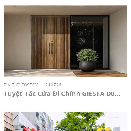
và thế hệ kiến trúc sư trẻ
TIN TỨC TOSTEM
|
24.07.26
Tuyệt Tác Cửa Đi Chính GIESTA D04:
Sự Giao Thoa Giữa Nghệ Thuật
Nhật Bản Và Kiến Trúc Đương Đại