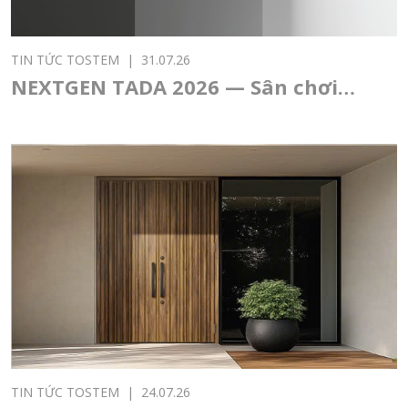
TIN TỨC TOSTEM
|
31.07.26
NEXTGEN TADA 2026 — Sân chơi
thiết kế châu Á dành cho sinh viên
và thế hệ kiến trúc sư trẻ
TIN TỨC TOSTEM
|
24.07.26