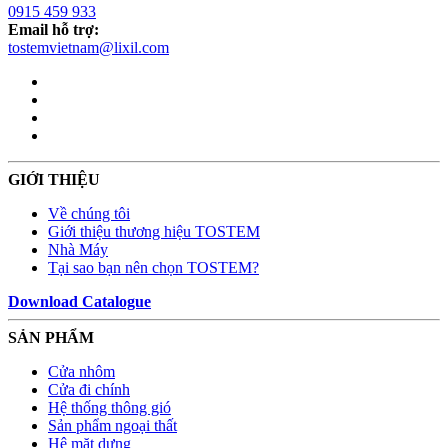
0915 459 933
Email hỗ trợ:
tostemvietnam@lixil.com
GIỚI THIỆU
Về chúng tôi
Giới thiệu thương hiệu TOSTEM
Nhà Máy
Tại sao bạn nên chọn TOSTEM?
Download Catalogue
SẢN PHẨM
Cửa nhôm
Cửa đi chính
Hệ thống thông gió
Sản phẩm ngoại thất
Hệ mặt dựng