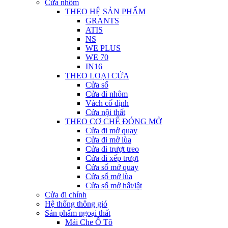
Cửa nhôm
THEO HỆ SẢN PHẨM
GRANTS
ATIS
NS
WE PLUS
WE 70
IN16
THEO LOẠI CỬA
Cửa sổ
Cửa đi nhôm
Vách cố định
Cửa nội thất
THEO CƠ CHẾ ĐÓNG MỞ
Cửa đi mở quay
Cửa đi mở lùa
Cửa đi trượt treo
Cửa đi xếp trượt
Cửa sổ mở quay
Cửa sổ mở lùa
Cửa sổ mở hất/lật
Cửa đi chính
Hệ thống thông gió
Sản phẩm ngoại thất
Mái Che Ô Tô