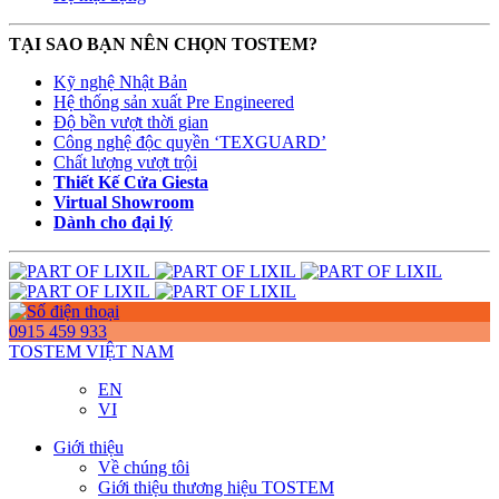
TẠI SAO BẠN NÊN CHỌN TOSTEM?
Kỹ nghệ Nhật Bản
Hệ thống sản xuất Pre Engineered
Độ bền vượt thời gian
Công nghệ độc quyền ‘TEXGUARD’
Chất lượng vượt trội
Thiết Kế Cửa Giesta
Virtual Showroom
Dành cho đại lý
0915 459 933
TOSTEM VIỆT NAM
EN
VI
Giới thiệu
Về chúng tôi
Giới thiệu thương hiệu TOSTEM