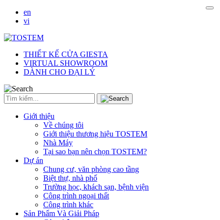
en
vi
THIẾT KẾ CỬA GIESTA
VIRTUAL SHOWROOM
DÀNH CHO ĐẠI LÝ
Giới thiệu
Về chúng tôi
Giới thiệu thương hiệu TOSTEM
Nhà Máy
Tại sao bạn nên chọn TOSTEM?
Dự án
Chung cư, văn phòng cao tầng
Biệt thự, nhà phố
Trường học, khách sạn, bệnh viện
Công trình ngoại thất
Công trình khác
Sản Phẩm Và Giải Pháp