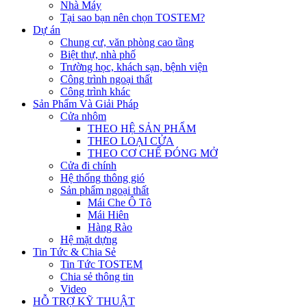
Nhà Máy
Tại sao bạn nên chọn TOSTEM?
Dự án
Chung cư, văn phòng cao tầng
Biệt thự, nhà phố
Trường học, khách sạn, bệnh viện
Công trình ngoại thất
Công trình khác
Sản Phẩm Và Giải Pháp
Cửa nhôm
THEO HỆ SẢN PHẨM
THEO LOẠI CỬA
THEO CƠ CHẾ ĐÓNG MỞ
Cửa đi chính
Hệ thống thông gió
Sản phẩm ngoại thất
Mái Che Ô Tô
Mái Hiên
Hàng Rào
Hệ mặt dựng
Tin Tức & Chia Sẻ
Tin Tức TOSTEM
Chia sẻ thông tin
Video
HỖ TRỢ KỸ THUẬT