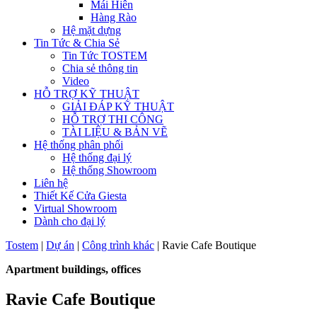
Mái Hiên
Hàng Rào
Hệ mặt dựng
Tin Tức & Chia Sẻ
Tin Tức TOSTEM
Chia sẻ thông tin
Video
HỖ TRỢ KỸ THUẬT
GIẢI ĐÁP KỸ THUẬT
HỖ TRỢ THI CÔNG
TÀI LIỆU & BẢN VẼ
Hệ thống phân phối
Hệ thống đại lý
Hệ thống Showroom
Liên hệ
Thiết Kế Cửa Giesta
Virtual Showroom
Dành cho đại lý
Tostem
|
Dự án
|
Công trình khác
|
Ravie Cafe Boutique
Apartment buildings, offices
Ravie Cafe Boutique