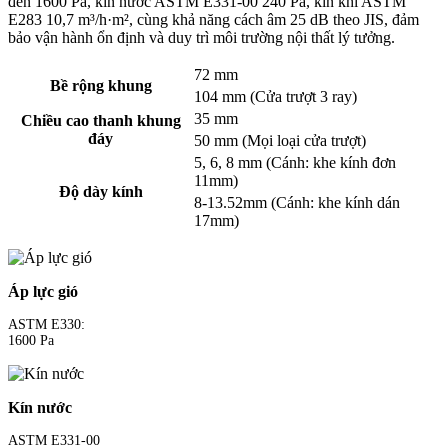
đến 1600 Pa, kín nước ASTM E331-00 240 Pa, kín khí ASTM
E283 10,7 m³/h·m², cùng khả năng cách âm 25 dB theo JIS, đảm
bảo vận hành ổn định và duy trì môi trường nội thất lý tưởng.
72 mm
Bề rộng khung
104 mm (Cửa trượt 3 ray)
35 mm
Chiều cao thanh khung
đáy
50 mm (Mọi loại cửa trượt)
5, 6, 8 mm (Cánh: khe kính đơn
11mm)
Độ dày kính
8-13.52mm (Cánh: khe kính dán
17mm)
Áp lực gió
ASTM E330:
1600 Pa
Kín nước
ASTM E331-00