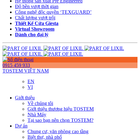
Hệ thống sản xuất Pre Engineered
Độ bền vượt thời gian
Công nghệ độc quyền ‘TEXGUARD’
Chất lượng vượt trội
Thiết Kế Cửa Giesta
Virtual Showroom
Dành cho đại lý
0915 459 933
TOSTEM VIỆT NAM
EN
VI
Giới thiệu
Về chúng tôi
Giới thiệu thương hiệu TOSTEM
Nhà Máy
Tại sao bạn nên chọn TOSTEM?
Dự án
Chung cư, văn phòng cao tầng
Biệt thự, nhà phố