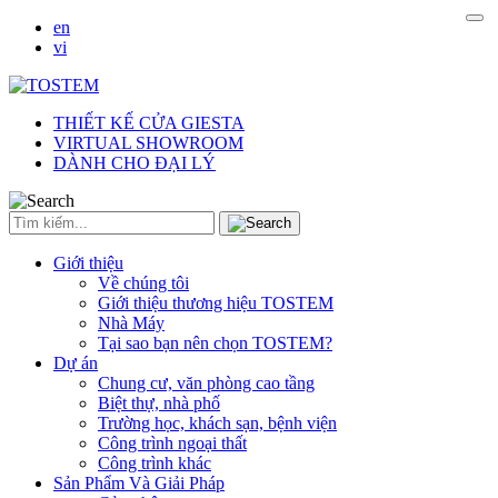
en
vi
THIẾT KẾ CỬA GIESTA
VIRTUAL SHOWROOM
DÀNH CHO ĐẠI LÝ
Giới thiệu
Về chúng tôi
Giới thiệu thương hiệu TOSTEM
Nhà Máy
Tại sao bạn nên chọn TOSTEM?
Dự án
Chung cư, văn phòng cao tầng
Biệt thự, nhà phố
Trường học, khách sạn, bệnh viện
Công trình ngoại thất
Công trình khác
Sản Phẩm Và Giải Pháp