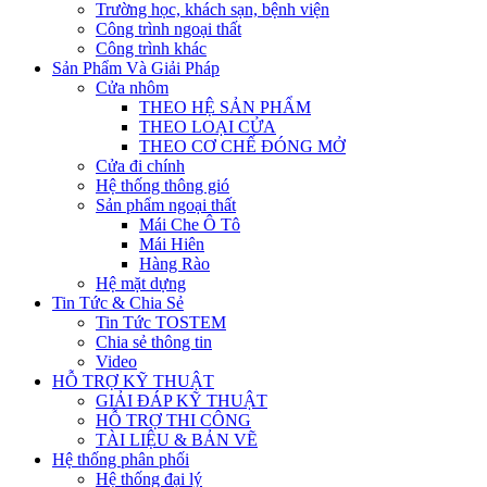
Trường học, khách sạn, bệnh viện
Công trình ngoại thất
Công trình khác
Sản Phẩm Và Giải Pháp
Cửa nhôm
THEO HỆ SẢN PHẨM
THEO LOẠI CỬA
THEO CƠ CHẾ ĐÓNG MỞ
Cửa đi chính
Hệ thống thông gió
Sản phẩm ngoại thất
Mái Che Ô Tô
Mái Hiên
Hàng Rào
Hệ mặt dựng
Tin Tức & Chia Sẻ
Tin Tức TOSTEM
Chia sẻ thông tin
Video
HỖ TRỢ KỸ THUẬT
GIẢI ĐÁP KỸ THUẬT
HỖ TRỢ THI CÔNG
TÀI LIỆU & BẢN VẼ
Hệ thống phân phối
Hệ thống đại lý