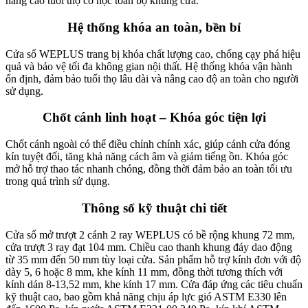
nâng cao tuổi thọ cơ học toàn bộ khung cửa.
Hệ thống khóa an toàn, bền bỉ
Cửa sổ WEPLUS trang bị khóa chất lượng cao, chống cạy phá hiệu
quả và bảo vệ tối đa không gian nội thất. Hệ thống khóa vận hành
ổn định, đảm bảo tuổi thọ lâu dài và nâng cao độ an toàn cho người
sử dụng.
Chốt cánh linh hoạt – Khóa góc tiện lợi
Chốt cánh ngoài có thể điều chỉnh chính xác, giúp cánh cửa đóng
kín tuyệt đối, tăng khả năng cách âm và giảm tiếng ồn. Khóa góc
mở hỗ trợ thao tác nhanh chóng, đồng thời đảm bảo an toàn tối ưu
trong quá trình sử dụng.
Thông số kỹ thuật chi tiết
Cửa sổ mở trượt 2 cánh 2 ray WEPLUS có bề rộng khung 72 mm,
cửa trượt 3 ray đạt 104 mm. Chiều cao thanh khung đáy dao động
từ 35 mm đến 50 mm tùy loại cửa. Sản phẩm hỗ trợ kính đơn với độ
dày 5, 6 hoặc 8 mm, khe kính 11 mm, đồng thời tương thích với
kính dán 8-13,52 mm, khe kính 17 mm. Cửa đáp ứng các tiêu chuẩn
kỹ thuật cao, bao gồm khả năng chịu áp lực gió ASTM E330 lên