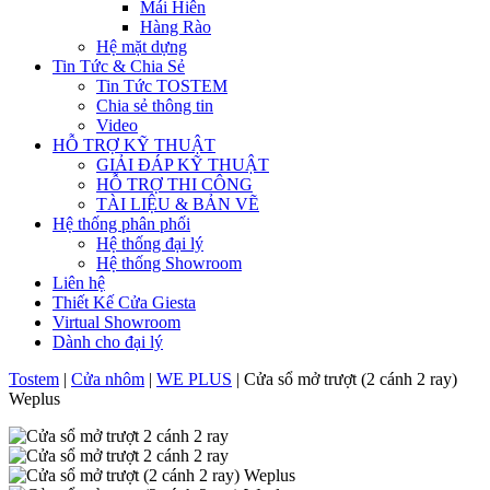
Mái Hiên
Hàng Rào
Hệ mặt dựng
Tin Tức & Chia Sẻ
Tin Tức TOSTEM
Chia sẻ thông tin
Video
HỖ TRỢ KỸ THUẬT
GIẢI ĐÁP KỸ THUẬT
HỖ TRỢ THI CÔNG
TÀI LIỆU & BẢN VẼ
Hệ thống phân phối
Hệ thống đại lý
Hệ thống Showroom
Liên hệ
Thiết Kế Cửa Giesta
Virtual Showroom
Dành cho đại lý
Tostem
|
Cửa nhôm
|
WE PLUS
|
Cửa sổ mở trượt (2 cánh 2 ray)
Weplus