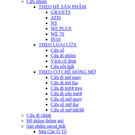
Cửa nhôm
THEO HỆ SẢN PHẨM
GRANTS
ATIS
NS
WE PLUS
WE 70
IN16
THEO LOẠI CỬA
Cửa sổ
Cửa đi nhôm
Vách cố định
Cửa nội thất
THEO CƠ CHẾ ĐÓNG MỞ
Cửa đi mở quay
Cửa đi mở lùa
Cửa đi trượt treo
Cửa đi xếp trượt
Cửa sổ mở quay
Cửa sổ mở lùa
Cửa sổ mở hất/lật
Cửa đi chính
Hệ thống thông gió
Sản phẩm ngoại thất
Mái Che Ô Tô