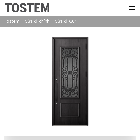
TOSTEM VIỆT NAM
Tostem
|
Cửa đi chính
|
Cửa đi G01