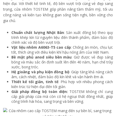
hiện đại. Với thiết kế tinh tế, độ bền vượt trội cùng vẻ đẹp sang
trọng, cửa nhôm TOSTEM góp phần nâng tầm thẩm mỹ, tối ưu
công năng và kiến tạo không gian sống tiện nghi, bền vững cho
gia chủ.
Chuẩn chất lượng Nhật Bản
: Sản xuất đồng bộ theo quy
trình khép kín từ nguyên liệu đến thành phẩm, đảm bảo độ
chính xác và độ bền vượt trội.
Vật liệu nhôm A6063-T5 cao cấp
: Chống ăn mòn, chịu lực
tốt, thích ứng với điều kiện khí hậu nóng ẩm của Việt Nam.
Bề mặt phủ anod siêu bền màu
: Giữ được vẻ đẹp sáng
bóng và màu sắc ổn định suốt lên đến 40 năm, hạn chế trầy
xước, bong tróc.
Hệ gioăng và phụ kiện đồng bộ
: Giúp tăng khả năng cách
âm, cách nhiệt, đảm bảo độ kín khít và vận hành êm ái.
Thiết kế tối giản, tinh tế
: Phù hợp với nhiều phong cách
kiến trúc từ hiện đại đến tối giản.
Giải pháp đồng bộ toàn diện:
TOSTEM không chỉ cung
cấp giải pháp cửa mà còn có hệ ngoại thất đồng nhất, giúp
công trình hài hòa, sang trọng và bền vững.