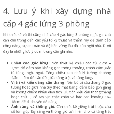
4. Lưu ý khi xây dựng nhà
cấp 4 gác lửng 3 phòng
Khi thiết kế và thi công nhà cấp 4 gác lửng 3 phòng ngủ, gia chủ
cần chú trọng đến các yếu tố kỹ thuật và thẩm mỹ để đảm bảo
công năng, sự an toàn và độ bền vững lâu dài của ngôi nhà. Dưới
đây là những lưu ý quan trọng cần ghi nhớ:
Chiều cao gác lửng:
Nên thiết kế chiều cao từ 2,2m –
2,5m để đảm bảo không gian thông thoáng, tránh cảm giác
tù túng, ngột ngạt. Tổng chiều cao nhà lý tưởng khoảng
4,5m – 5m để cân đối giữa tầng trệt và tầng lửng.
Vị trí và kiểu dáng cầu thang:
Nên bố trí cầu thang ở góc
tường hoặc giữa nhà tùy theo mặt bằng, đảm bảo gọn gàng
và không chiếm nhiều diện tích. Ưu tiên kiểu cầu thang thẳng
hoặc chữ L, có tay vịn chắc chắn và bậc cao khoảng 16–
18cm để di chuyển dễ dàng.
Ánh sáng và thông gió:
Cần thiết kế giếng trời hoặc cửa
sổ lớn giúp lấy sáng và thông gió tự nhiên cho cả tầng trệt