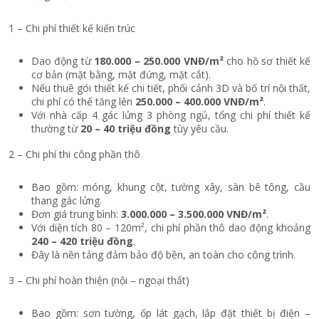
1 – Chi phí thiết kế kiến trúc
Dao động từ
180.000 – 250.000 VNĐ/m²
cho hồ sơ thiết kế
cơ bản (mặt bằng, mặt đứng, mặt cắt).
Nếu thuê gói thiết kế chi tiết, phối cảnh 3D và bố trí nội thất,
chi phí có thể tăng lên
250.000 – 400.000 VNĐ/m²
.
Với nhà cấp 4 gác lửng 3 phòng ngủ, tổng chi phí thiết kế
thường từ
20 – 40 triệu đồng
tùy yêu cầu.
2 – Chi phí thi công phần thô
Bao gồm: móng, khung cột, tường xây, sàn bê tông, cầu
thang gác lửng.
Đơn giá trung bình:
3.000.000 – 3.500.000 VNĐ/m²
.
Với diện tích 80 – 120m², chi phí phần thô dao động khoảng
240 – 420 triệu đồng
.
Đây là nền tảng đảm bảo độ bền, an toàn cho công trình.
3 – Chi phí hoàn thiện (nội – ngoại thất)
Bao gồm: sơn tường, ốp lát gạch, lắp đặt thiết bị điện –