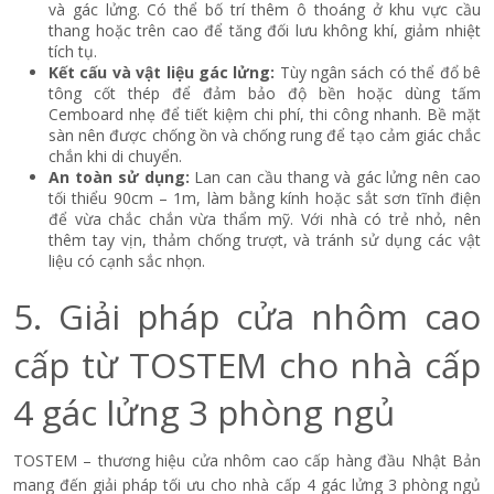
và gác lửng. Có thể bố trí thêm ô thoáng ở khu vực cầu
thang hoặc trên cao để tăng đối lưu không khí, giảm nhiệt
tích tụ.
Kết cấu và vật liệu gác lửng:
Tùy ngân sách có thể đổ bê
tông cốt thép để đảm bảo độ bền hoặc dùng tấm
Cemboard nhẹ để tiết kiệm chi phí, thi công nhanh. Bề mặt
sàn nên được chống ồn và chống rung để tạo cảm giác chắc
chắn khi di chuyển.
An toàn sử dụng:
Lan can cầu thang và gác lửng nên cao
tối thiểu 90cm – 1m, làm bằng kính hoặc sắt sơn tĩnh điện
để vừa chắc chắn vừa thẩm mỹ. Với nhà có trẻ nhỏ, nên
thêm tay vịn, thảm chống trượt, và tránh sử dụng các vật
liệu có cạnh sắc nhọn.
5. Giải pháp cửa nhôm cao
cấp từ TOSTEM cho nhà cấp
4 gác lửng 3 phòng ngủ
TOSTEM – thương hiệu cửa nhôm cao cấp hàng đầu Nhật Bản
mang đến giải pháp tối ưu cho nhà cấp 4 gác lửng 3 phòng ngủ