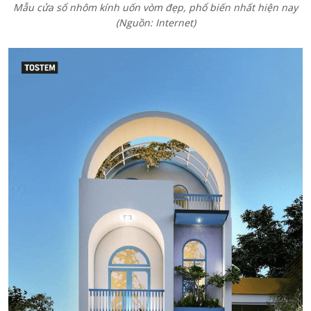
Mẫu cửa sổ nhôm kính uốn vòm đẹp, phổ biến nhất hiện nay
(Nguồn: Internet)