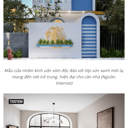
Mẫu cửa nhôm kính uốn vòm độc đáo với lớp sơn xanh mới lạ,
mang đến nét trẻ trung, hiện đại cho căn nhà (Nguồn:
Internet)