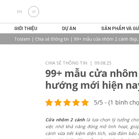
EN
VI
GIỚI THIỆU
DỰ ÁN
SẢN PHẨM VÀ GI
Tostem
|
Chia sẻ thông tin
|
99+ mẫu cửa nhôm 2 cánh đẹp, h
CHIA SẺ THÔNG TIN
| 09.08.25
99+ mẫu cửa nhôm 2
hướng mới hiện na
5/5 - (1 bình ch
Cửa nhôm 2 cánh
là lựa chọn lý tưởng ch
việc nhờ khả năng đóng mở linh hoạt, giúp
cánh vừa tiết kiệm diện tích, vừa đảm bảo