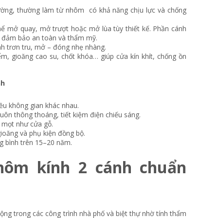
ường, thường làm từ nhôm có khả năng chịu lực và chống
ể mở quay, mở trượt hoặc mở lùa tùy thiết kế. Phần cánh
, đảm bảo an toàn và thẩm mỹ.
h trơn tru, mở – đóng nhẹ nhàng.
, gioăng cao su, chốt khóa… giúp cửa kín khít, chống ồn
nh
iều không gian khác nhau.
luôn thông thoáng, tiết kiệm điện chiếu sáng.
 mọt như cửa gỗ.
 gioăng và phụ kiện đồng bộ.
ng bình trên 15–20 năm.
hôm kính 2 cánh chuẩn
ộng trong các công trình nhà phố và biệt thự nhờ tính thẩm