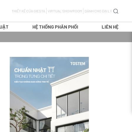
THIẾT KẾ CỬA GIESTA
VIRTUAL SHOWROOM
DÀNH CHO ĐẠI LÝ
HUẬT
HỆ THỐNG PHÂN PHỐI
LIÊN HỆ
CỬA ĐI MỞ QUAY
CỬA ĐI MỞ LÙA
H
CỬA ĐI TRƯỢT TREO
T
CỬA ĐI XẾP TRƯỢT
CỬA SỔ MỞ QUAY
CỬA SỔ MỞ LÙA