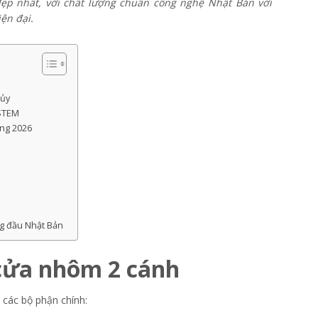
ẹp nhất, với chất lượng chuẩn công nghệ Nhật Bản với
ện đại.
hủy
OSTEM
ọng 2026
g đầu Nhật Bản
 cửa nhôm 2 cánh
các bộ phận chính: