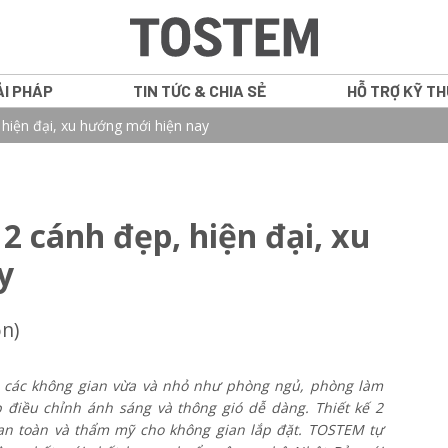
ẢI PHÁP
TIN TỨC & CHIA SẺ
HỖ TRỢ KỸ T
iện đại, xu hướng mới hiện nay
GRANTS
CỬA SỔ
 cánh đẹp, hiện đại, xu
ATIS
CỬA ĐI NHÔM
y
NS
VÁCH CỐ ĐỊN
ọn)
WE PLUS
CỬA NỘI THẤ
WE 70
o các không gian vừa và nhỏ như phòng ngủ, phòng làm
 điều chỉnh ánh sáng và thông gió dễ dàng. Thiết kế 2
IN16
 an toàn và thẩm mỹ cho không gian lắp đặt. TOSTEM tự