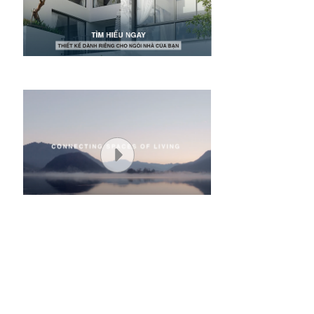
CỬA SỔ MỞ HẤT/LẬT