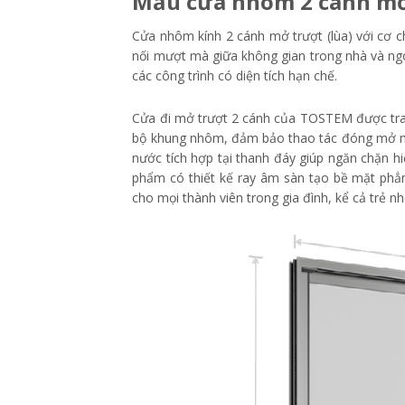
Mẫu cửa nhôm 2 cánh mở 
Cửa nhôm kính 2 cánh mở trượt (lùa) với cơ ch
nối mượt mà giữa không gian trong nhà và ngo
các công trình có diện tích hạn chế.
Cửa đi mở trượt 2 cánh của TOSTEM được trang
bộ khung nhôm, đảm bảo thao tác đóng mở nhẹ 
nước tích hợp tại thanh đáy giúp ngăn chặn h
phẩm có thiết kế ray âm sàn tạo bề mặt phẳ
cho mọi thành viên trong gia đình, kể cả trẻ nh