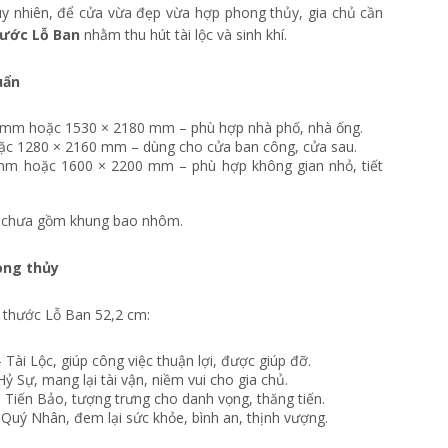
Tuy nhiên, để cửa vừa đẹp vừa hợp phong thủy, gia chủ cần
ước Lỗ Ban
nhằm thu hút tài lộc và sinh khí.
uẩn
mm hoặc 1530 × 2180 mm – phù hợp nhà phố, nhà ống.
c 1280 × 2160 mm – dùng cho cửa ban công, cửa sau.
m hoặc 1600 × 2200 mm – phù hợp không gian nhỏ, tiết
ng, chưa gồm khung bao nhôm.
ong thủy
 thước Lỗ Ban 52,2 cm:
ài Lộc, giúp công việc thuận lợi, được giúp đỡ.
 Sự, mang lại tài vận, niềm vui cho gia chủ.
Tiến Bảo, tượng trưng cho danh vọng, thăng tiến.
 Quý Nhân, đem lại sức khỏe, bình an, thịnh vượng.