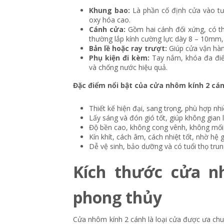
Khung bao:
Là phần cố định cửa vào t
oxy hóa cao.
Cánh cửa:
Gồm hai cánh đối xứng, có th
thường lắp kính cường lực dày 8 – 10mm
Bản lề hoặc ray trượt:
Giúp cửa vận hàn
Phụ kiện đi kèm:
Tay nắm, khóa đa điểm
và chống nước hiệu quả.
Đặc điểm nổi bật của cửa nhôm kính 2 cá
Thiết kế hiện đại, sang trọng, phù hợp nh
Lấy sáng và đón gió tốt, giúp không gian 
Độ bền cao, không cong vênh, không mối
Kín khít, cách âm, cách nhiệt tốt, nhờ hệ
Dễ vệ sinh, bảo dưỡng và có tuổi thọ tru
Kích thước cửa n
phong thủy
Cửa nhôm kính 2 cánh là loại cửa được ưa chu