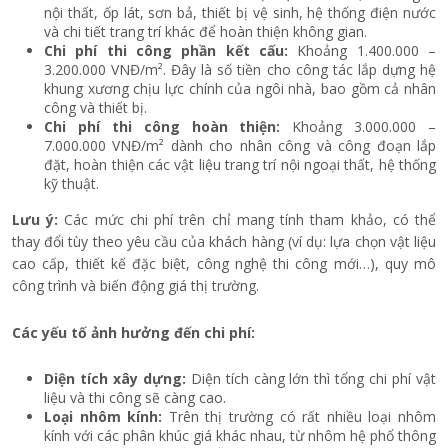
nội thất, ốp lát, sơn bả, thiết bị vệ sinh, hệ thống điện nước
và chi tiết trang trí khác để hoàn thiện không gian.
Chi phí thi công phần kết cấu:
Khoảng 1.400.000 –
3.200.000 VNĐ/m². Đây là số tiền cho công tác lắp dựng hệ
khung xương chịu lực chính của ngôi nhà, bao gồm cả nhân
công và thiết bị.
Chi phí thi công hoàn thiện:
Khoảng 3.000.000 –
7.000.000 VNĐ/m² dành cho nhân công và công đoạn lắp
đặt, hoàn thiện các vật liệu trang trí nội ngoại thất, hệ thống
kỹ thuật.
Lưu ý:
Các mức chi phí trên chỉ mang tính tham khảo, có thể
thay đổi tùy theo yêu cầu của khách hàng (ví dụ: lựa chọn vật liệu
cao cấp, thiết kế đặc biệt, công nghệ thi công mới…), quy mô
công trình và biến động giá thị trường.
Các yếu tố ảnh hưởng đến chi phí:
Diện tích xây dựng:
Diện tích càng lớn thì tổng chi phí vật
liệu và thi công sẽ càng cao.
Loại nhôm kính:
Trên thị trường có rất nhiều loại nhôm
kính với các phân khúc giá khác nhau, từ nhôm hệ phổ thông