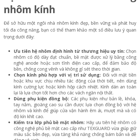
nhôm kính
Để sở hữu một ngôi nhà nhôm kính đẹp, bền vững và phát huy
tối đa công năng, bạn có thể tham khảo một số điều lưu ý quan
trọng dưới đây:
Ưu tiên hệ nhôm định hình từ thương hiệu uy tín:
Chọn
nhôm có độ dày đạt chuẩn, bề mặt được xử lý bằng công
nghệ anode hoặc sơn tĩnh điện cao cấp, để đảm bảo độ
bền, chống cong vênh và không gỉ sét theo thời gian.
Chọn kính phù hợp với vị trí sử dụng:
Đối với mặt tiền
hoặc khu vực chịu nhiều tác động của thời tiết, nên dùng
kính cường lực hoặc kính hộp cách nhiệt. Kính dán an toàn
lại là lựa chọn tốt hơn cho các vách ngăn nội thất.
Dùng phụ kiện đồng bộ:
Các phụ kiện như bản lề, khóa,
tay nắm, gioăng cao su cần được lựa chọn đồng bộ với hệ
nhôm và kính để giúp cửa vận hành êm ái, mượt mà và có
độ kín khít cao.
Kiểm tra lớp phủ bề mặt nhôm:
Hãy ưu tiên hệ nhôm có
công nghệ phủ bề mặt cao cấp như TEXGUARD vừa giúp giữ
màu sắc bền đẹp, vừa tăng khả năng chống bám bẩn và dễ