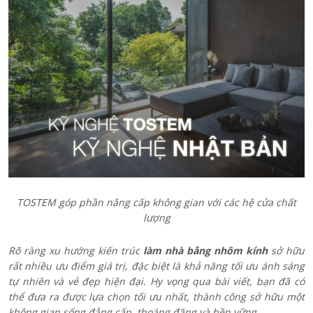
TOSTEM góp phần nâng cấp không gian với các hệ cửa chất
lượng
Rõ ràng xu hướng kiến trúc
làm nhà bằng nhôm kính
sở hữu
rất nhiều ưu điểm giá trị, đặc biệt là khả năng tối ưu ánh sáng
tự nhiên và vẻ đẹp hiện đại. Hy vọng qua bài viết, bạn đã có
thể đưa ra được lựa chọn tối ưu nhất, thành công sở hữu một
không gian sống đẳng cấp, thoáng đãng và bền vững.