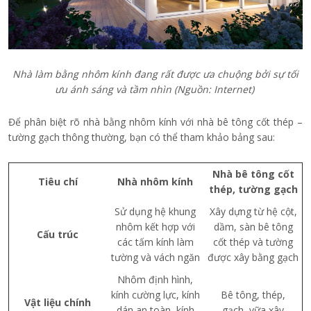
Nhà làm bằng nhôm kính đang rất được ưa chuộng bởi sự tối
ưu ánh sáng và tầm nhìn (Nguồn: Internet)
Để phân biệt rõ nhà bằng nhôm kính với nhà bê tông cốt thép –
tường gạch thông thường, bạn có thể tham khảo bảng sau:
Nhà bê tông cốt
Tiêu chí
Nhà nhôm kính
thép, tường gạch
Sử dụng hệ khung
Xây dựng từ hệ cột,
nhôm kết hợp với
dầm, sàn bê tông
Cấu trúc
các tấm kính làm
cốt thép và tường
tường và vách ngăn
được xây bằng gạch
Nhôm định hình,
kính cường lực, kính
Bê tông, thép,
Vật liệu chính
dán an toàn, kính
gạch, vữa xây