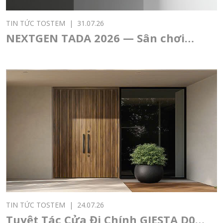
TIN TỨC TOSTEM
|
31.07.26
NEXTGEN TADA 2026 — Sân chơi
thiết kế châu Á dành cho sinh viên
và thế hệ kiến trúc sư trẻ
TIN TỨC TOSTEM
|
24.07.26
Tuyệt Tác Cửa Đi Chính GIESTA D04: