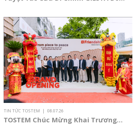
Sự Giao Thoa Giữa Nghệ Thuật
Nhật Bản Và Kiến Trúc Đương Đại
TIN TỨC TOSTEM
|
08.07.26
TOSTEM Chúc Mừng Khai Trương
Showroom Đại lý Friendship Sài Gòn