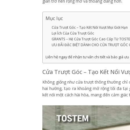
gian trở nên rộng mở và thoáng đãng hơn.
Mục lục
Cửa Trượt Góc – Tạo Kết Nối Vượt Mọi Giới Hạn
Lợi Ích Của Cửa Trượt Góc
GRANTS – Hệ Cửa Trượt Góc Cao Cấp Từ TOST
ƯU ĐÃI ĐẶC BIỆT DÀNH CHO CỬA TRƯỢT GÓC
Liên hệ ngay để nhận tư vấn chi tiết và báo giá ưu 
Cửa Trượt Góc – Tạo Kết Nối Vư
Không giống như cửa trượt thông thường chỉ c
hai hướng, tạo ra khoảng mở rộng tối đa tại 
kết nối một cách hài hòa, mang đến cảm giác tự