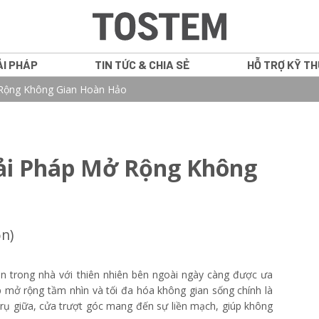
ẢI PHÁP
TIN TỨC & CHIA SẺ
HỖ TRỢ KỸ T
 Rộng Không Gian Hoàn Hảo
GRANTS
CỬA SỔ
iải Pháp Mở Rộng Không
ATIS
CỬA ĐI NHÔM
NS
VÁCH CỐ ĐỊN
ọn)
WE PLUS
CỬA NỘI THẤ
WE 70
gian trong nhà với thiên nhiên bên ngoài ngày càng được ưa
p mở rộng tầm nhìn và tối đa hóa không gian sống chính là
IN16
 trụ giữa, cửa trượt góc mang đến sự liền mạch, giúp không