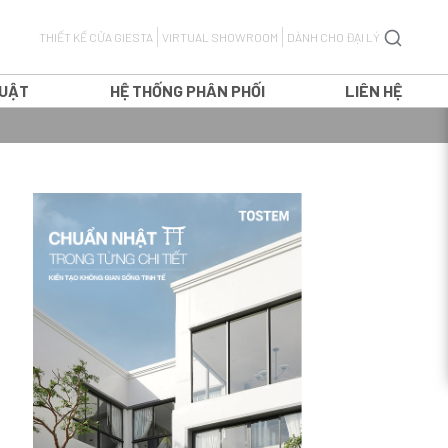
THIẾT KẾ CỬA GIESTA
VIRTUAL SHOWROOM
DÀNH CHO ĐẠI LÝ
HUẬT
HỆ THỐNG PHÂN PHỐI
LIÊN HỆ
CỬA ĐI MỞ QUAY
CỬA ĐI MỞ LÙA
H
CỬA ĐI TRƯỢT TREO
T
CỬA ĐI XẾP TRƯỢT
CỬA SỔ MỞ QUAY
CỬA SỔ MỞ LÙA