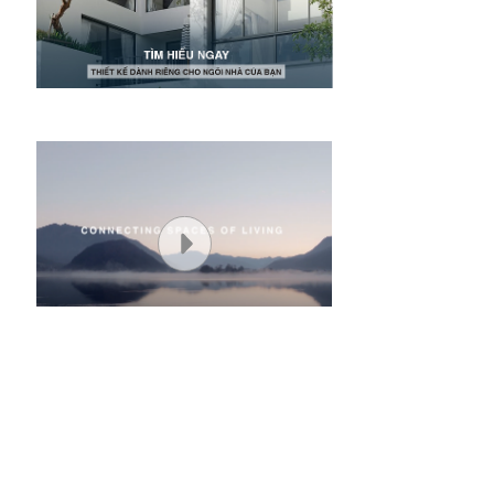
CỬA SỔ MỞ HẤT/LẬT