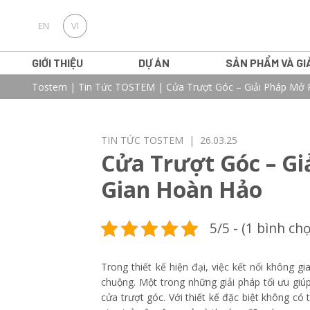
EN
VI
GIỚI THIỆU
DỰ ÁN
SẢN PHẨM VÀ GI
Tostem
|
Tin Tức TOSTEM
|
Cửa Trượt Góc – Giải Pháp Mở
TIN TỨC TOSTEM
| 26.03.25
Cửa Trượt Góc – G
Gian Hoàn Hảo
5/5 - (1 bình ch
Trong thiết kế hiện đại, việc kết nối không 
chuộng. Một trong những giải pháp tối ưu giú
cửa trượt góc. Với thiết kế đặc biệt không có