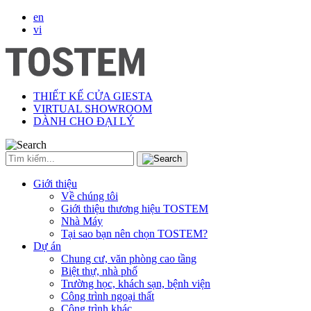
en
vi
THIẾT KẾ CỬA GIESTA
VIRTUAL SHOWROOM
DÀNH CHO ĐẠI LÝ
Giới thiệu
Về chúng tôi
Giới thiệu thương hiệu TOSTEM
Nhà Máy
Tại sao bạn nên chọn TOSTEM?
Dự án
Chung cư, văn phòng cao tầng
Biệt thự, nhà phố
Trường học, khách sạn, bệnh viện
Công trình ngoại thất
Công trình khác