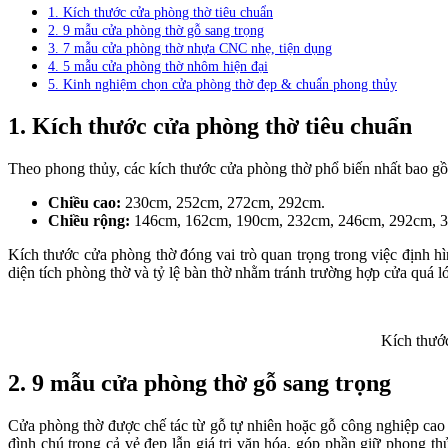
1. Kích thước cửa phòng thờ tiêu chuẩn
2. 9 mẫu cửa phòng thờ gỗ sang trọng
3. 7 mẫu cửa phòng thờ nhựa CNC nhẹ, tiện dụng
4. 5 mẫu cửa phòng thờ nhôm hiện đại
5. Kinh nghiệm chọn cửa phòng thờ đẹp & chuẩn phong thủy
1. Kích thước cửa phòng thờ tiêu chuẩn
Theo phong thủy, các kích thước cửa phòng thờ phổ biến nhất bao g
Chiều cao:
230cm, 252cm, 272cm, 292cm.
Chiều rộng:
146cm, 162cm, 190cm, 232cm, 246cm, 292cm, 3
Kích thước cửa phòng thờ đóng vai trò quan trọng trong việc định h
diện tích phòng thờ và tỷ lệ bàn thờ nhằm tránh trường hợp cửa quá 
Kích thước
2. 9 mẫu cửa phòng thờ gỗ sang trọng
Cửa phòng thờ được chế tác từ gỗ tự nhiên hoặc gỗ công nghiệp cao 
đình chú trọng cả vẻ đẹp lẫn giá trị văn hóa, góp phần giữ phong t