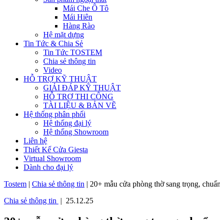
Mái Che Ô Tô
Mái Hiên
Hàng Rào
Hệ mặt dựng
Tin Tức & Chia Sẻ
Tin Tức TOSTEM
Chia sẻ thông tin
Video
HỖ TRỢ KỸ THUẬT
GIẢI ĐÁP KỸ THUẬT
HỖ TRỢ THI CÔNG
TÀI LIỆU & BẢN VẼ
Hệ thống phân phối
Hệ thống đại lý
Hệ thống Showroom
Liên hệ
Thiết Kế Cửa Giesta
Virtual Showroom
Dành cho đại lý
Tostem
|
Chia sẻ thông tin
|
20+ mẫu cửa phòng thờ sang trọng, chuẩ
Chia sẻ thông tin
| 25.12.25