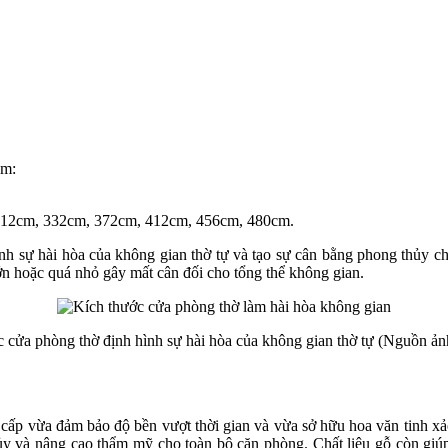
ồm:
12cm, 332cm, 372cm, 412cm, 456cm, 480cm.
ình sự hài hòa của không gian thờ tự và tạo sự cân bằng phong thủy ch
lớn hoặc quá nhỏ gây mất cân đối cho tổng thể không gian.
 cửa phòng thờ định hình sự hài hòa của không gian thờ tự (Nguồn ảnh
cấp vừa đảm bảo độ bền vượt thời gian và vừa sở hữu hoa văn tinh xả
hủy và nâng cao thẩm mỹ cho toàn bộ căn phòng. Chất liệu gỗ còn giúp 