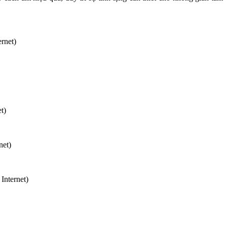
rnet)
t)
net)
Internet)