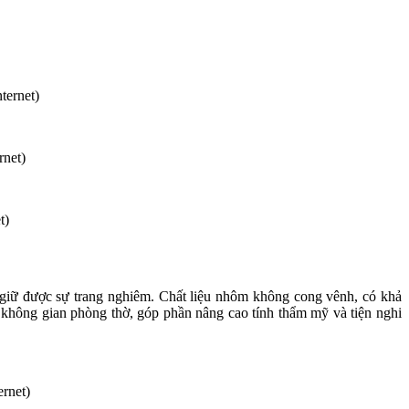
ternet)
net)
t)
giữ được sự trang nghiêm. Chất liệu nhôm không cong vênh, có khả
 không gian phòng thờ, góp phần nâng cao tính thẩm mỹ và tiện nghi
rnet)