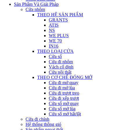
Sản Phẩm Và Giải Pháp
Cửa nhôm
THEO HỆ SẢN PHẨM
GRANTS
ATIS
NS
WE PLUS
WE 70
IN16
THEO LOẠI CỬA
Cửa sổ
Cửa đi nhôm
Vách cố định
Cửa nội thất
THEO CƠ CHẾ ĐÓNG MỞ
Cửa đi mở quay
Cửa đi mở lùa
Cửa đi trượt treo
Cửa đi xếp trượt
Cửa sổ mở quay
Cửa sổ mở lùa
Cửa sổ mở hất/lật
Cửa đi chính
Hệ thống thông gió
Sản phẩm ngoại thất