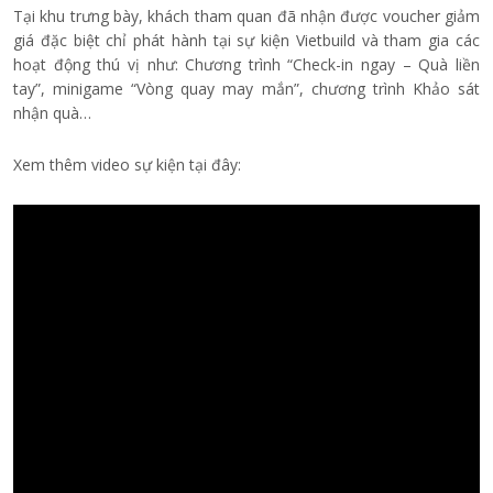
Tại khu trưng bày, khách tham quan đã nhận được voucher giảm
giá đặc biệt chỉ phát hành tại sự kiện Vietbuild và tham gia các
hoạt động thú vị như: Chương trình “Check-in ngay – Quà liền
tay”, minigame “Vòng quay may mắn”, chương trình Khảo sát
nhận quà…
Xem thêm video sự kiện tại đây: