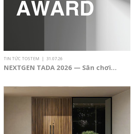
TIN TỨC TOSTEM
|
31.07.26
NEXTGEN TADA 2026 — Sân chơi
thiết kế châu Á dành cho sinh viên
và thế hệ kiến trúc sư trẻ