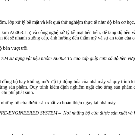
hôm, lớp xử lý bề mặt và kết quả thử nghiệm thực tế như độ bền cơ họ
 kim A6063-T5) và công nghệ xử lý bề mặt tiên tiến, để tăng độ bền v
ền tốt sẽ nhanh xuống cấp, ảnh hưởng đến thẩm mỹ và sự an toàn của c
M sử dụng vật liệu nhôm A6063-T5 cao cấp giúp cửa có độ bền vượt
 đồng bộ hay không, mức độ tự động hóa của nhà máy và quy trình kiểm
o từng sản phẩm. Quy trình kiểm định nghiêm ngặt cho từng sản phẩm 
chi phí phát sinh.
RE-ENGINEERED SYSTEM – Nơi những bộ cửa được sản xuất và hoà