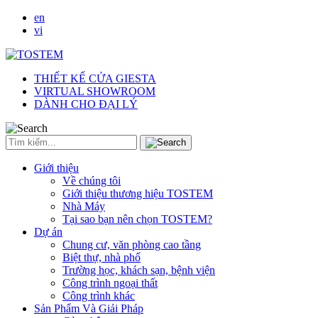
en
vi
THIẾT KẾ CỬA GIESTA
VIRTUAL SHOWROOM
DÀNH CHO ĐẠI LÝ
Giới thiệu
Về chúng tôi
Giới thiệu thương hiệu TOSTEM
Nhà Máy
Tại sao bạn nên chọn TOSTEM?
Dự án
Chung cư, văn phòng cao tầng
Biệt thự, nhà phố
Trường học, khách sạn, bệnh viện
Công trình ngoại thất
Công trình khác
Sản Phẩm Và Giải Pháp