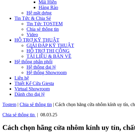
Mái Hiên
Hàng Rào
Hệ mặt dựng
Tin Tức & Chia Sẻ
Tin Tức TOSTEM
Chia sẻ thông tin
Video
HỖ TRỢ KỸ THUẬT
GIẢI ĐÁP KỸ THUẬT
HỖ TRỢ THI CÔNG
TÀI LIỆU & BẢN VẼ
Hệ thống phân phối
Hệ thống đại lý
Hệ thống Showroom
Liên hệ
Thiết Kế Cửa Giesta
Virtual Showroom
Dành cho đại lý
Tostem
|
Chia sẻ thông tin
|
Cách chọn hãng cửa nhôm kính uy tín, ch
Chia sẻ thông tin
| 08.03.25
Cách chọn hãng cửa nhôm kính uy tín, chấ