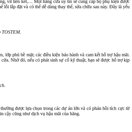
g, vít liên kết,… Một hãng cửa uy tín sẽ cung cấp bộ phụ kiện được
 lỗi lắp đặt và có thể dễ dàng thay thế, sửa chữa sau này. Đây là yếu
cấp TOSTEM.
n, lớp phủ bề mặt; các điều kiện bảo hành và cam kết hỗ trợ hậu mãi.
 cửa. Nhờ đó, nếu có phát sinh sự cố kỹ thuật, bạn sẽ được hỗ trợ kịp
ch
.
thường được lựa chọn trong các dự án lớn và có phản hồi tích cực từ
tin cậy cũng như dịch vụ hậu mãi của hãng.