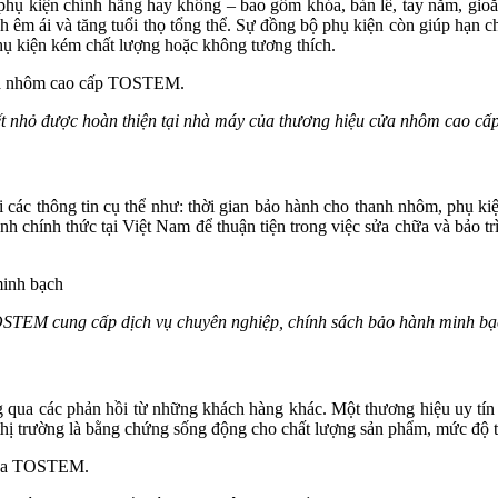
phụ kiện chính hãng hay không – bao gồm khóa, bản lề, tay nắm, gioăn
 êm ái và tăng tuổi thọ tổng thể. Sự đồng bộ phụ kiện còn giúp hạn chế
hụ kiện kém chất lượng hoặc không tương thích.
iết nhỏ được hoàn thiện tại nhà máy của thương hiệu cửa nhôm cao 
i các thông tin cụ thể như: thời gian bảo hành cho thanh nhôm, phụ kiệ
nh chính thức tại Việt Nam để thuận tiện trong việc sửa chữa và bảo trì
STEM cung cấp dịch vụ chuyên nghiệp, chính sách bảo hành minh bạ
 qua các phản hồi từ những khách hàng khác. Một thương hiệu uy tín 
 thị trường là bằng chứng sống động cho chất lượng sản phẩm, mức độ 