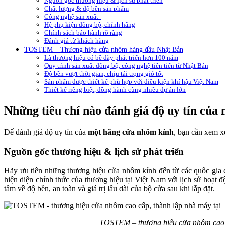
Nguồn gốc thương hiệu & lịch sử phát triển
Chất lượng & độ bền sản phẩm
Công nghệ sản xuất
Hệ phụ kiện đồng bộ, chính hãng
Chính sách bảo hành rõ ràng
Đánh giá từ khách hàng
TOSTEM – Thương hiệu cửa nhôm hàng đầu Nhật Bản
Là thương hiệu có bề dày phát triển hơn 100 năm
Quy trình sản xuất đồng bộ, công nghệ tiên tiến từ Nhật Bản
Độ bền vượt thời gian, chịu tải trọng gió tốt
Sản phẩm được thiết kế phù hợp với điều kiện khí hậu Việt Nam
Thiết kế riêng biệt, đồng hành cùng nhiều dự án lớn
Những tiêu chí nào đánh giá độ uy tín củ
Để đánh giá độ uy tín của
một hãng cửa nhôm kính
, bạn cần xem x
Nguồn gốc thương hiệu & lịch sử phát triển
Hãy ưu tiên những thương hiệu cửa nhôm kính đến từ các quốc gia c
hiện diện chính thức của thương hiệu tại Việt Nam với lịch sử hoạt 
tâm về độ bền, an toàn và giá trị lâu dài của bộ cửa sau khi lắp đặt.
TOSTEM – thương hiệu cửa nhôm cao 