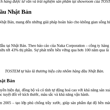
h hàng được tư vấn và trải nghiệm sản phẩm tại showroom của TO
ầu Nhật Bản
t Bản, mang đến những giải pháp hoàn hảo cho không gian sống hiện 
ầu tại Nhật Bản. Theo báo cáo của Naka Corporation – công ty hàng 
ữu tới 43% thị phần. Sự phát triển bền vững qua hơn 100 năm qua là 
TOSTEM tự hào là thương hiệu cửa nhôm hàng đầu Nhật Bản.
Nhật Bản
n hiện đại, đồng bộ và có tính tự động hoá cao với khả năng sản xuất
ác tuyệt đối về kích thước, màu sắc và khả năng vận hành.
05 – tạo lớp phủ chống trầy xước, giúp sản phẩm đạt độ bền màu l