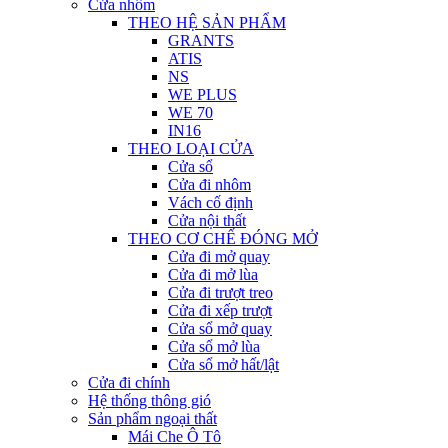
Cửa nhôm
THEO HỆ SẢN PHẨM
GRANTS
ATIS
NS
WE PLUS
WE 70
IN16
THEO LOẠI CỬA
Cửa sổ
Cửa đi nhôm
Vách cố định
Cửa nội thất
THEO CƠ CHẾ ĐÓNG MỞ
Cửa đi mở quay
Cửa đi mở lùa
Cửa đi trượt treo
Cửa đi xếp trượt
Cửa sổ mở quay
Cửa sổ mở lùa
Cửa sổ mở hất/lật
Cửa đi chính
Hệ thống thông gió
Sản phẩm ngoại thất
Mái Che Ô Tô