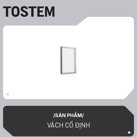
VÁCH
CỐ
ĐỊNH
/SẢN PHẨM/
VÁCH CỐ ĐỊNH