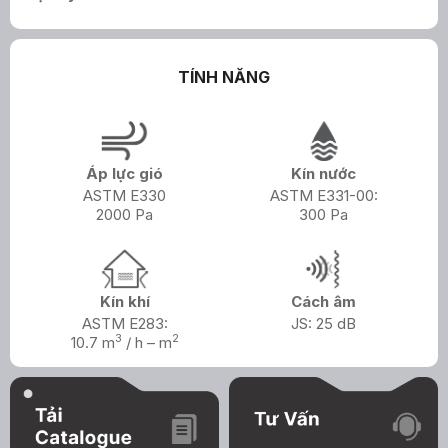
TÍNH NĂNG
Áp lực gió
Kín nước
ASTM E330
ASTM E331-00:
2000 Pa
300 Pa
Kín khí
Cách âm
ASTM E283:
JS: 25 dB
3
2
10.7 m
/ h – m