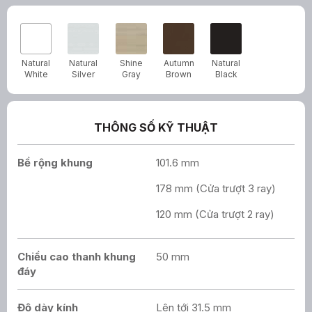
Natural
Natural
Shine
Autumn
Natural
White
Silver
Gray
Brown
Black
THÔNG SỐ KỸ THUẬT
Bề rộng khung
101.6 mm
178 mm (Cửa trượt 3 ray)
120 mm (Cửa trượt 2 ray)
Chiều cao thanh khung
50 mm
đáy
Độ dày kính
Lên tới 31.5 mm