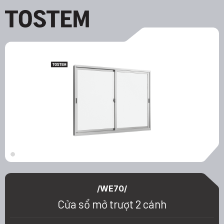
Cửa
sổ
mở
trượt
2
cánh
/WE70/
Cửa sổ mở trượt 2 cánh