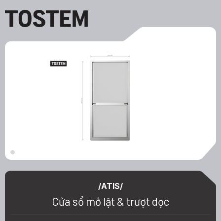
Cửa
sổ
mở
lật
&
trượt
dọc
/ATIS/
Cửa sổ mở lật & trượt dọc