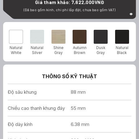
Giá tham khảo: 7,622,000VNĐ
(Đã bao gồm kính, chi phí lắp đặt, chưa bao gồm VAT)
Natural
Natural
Shine
Autumn
Dusk
Natural
White
Silver
Gray
Brown
Gray
Black
THÔNG SỐ KỸ THUẬT
Độ sâu khung
88 mm
Chiều cao thanh khung đáy
55 mm
Độ dày kính
6.38 mm