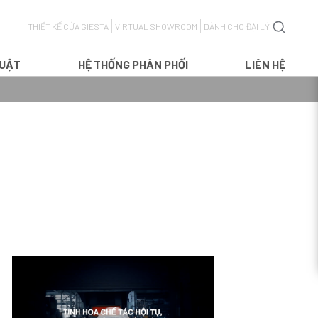
THIẾT KẾ CỬA GIESTA
VIRTUAL SHOWROOM
DÀNH CHO ĐẠI LÝ
HUẬT
HỆ THỐNG PHÂN PHỐI
LIÊN HỆ
CỬA ĐI MỞ QUAY
CỬA ĐI MỞ LÙA
H
CỬA ĐI TRƯỢT TREO
T
CỬA ĐI XẾP TRƯỢT
CỬA SỔ MỞ QUAY
CỬA SỔ MỞ LÙA