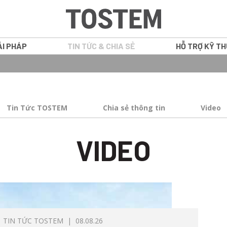
ẢI PHÁP
TIN TỨC & CHIA SẺ
HỖ TRỢ KỸ T
GRANTS
CỬA SỔ
Tin Tức TOSTEM
Chia sẻ thông tin
Video
ATIS
CỬA ĐI NHÔM
VIDEO
NS
VÁCH CỐ ĐỊN
WE PLUS
CỬA NỘI THẤ
WE 70
IN16
TIN TỨC TOSTEM
| 08.08.26