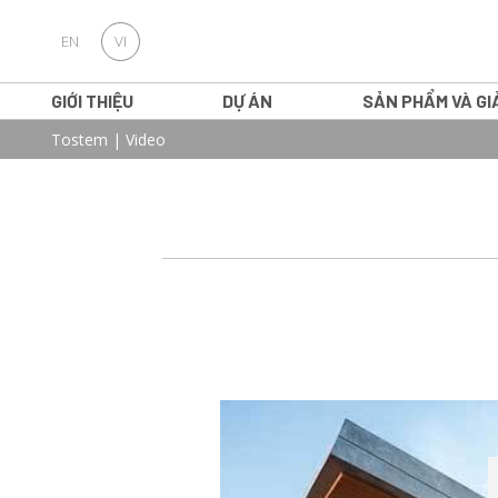
EN
VI
GIỚI THIỆU
DỰ ÁN
SẢN PHẨM VÀ GI
Tostem
|
Video