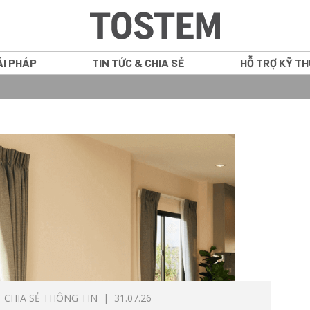
ẢI PHÁP
TIN TỨC & CHIA SẺ
HỖ TRỢ KỸ T
GRANTS
CỬA SỔ
ATIS
CỬA ĐI NHÔM
NS
VÁCH CỐ ĐỊN
WE PLUS
CỬA NỘI THẤ
WE 70
IN16
CHIA SẺ THÔNG TIN
| 31.07.26