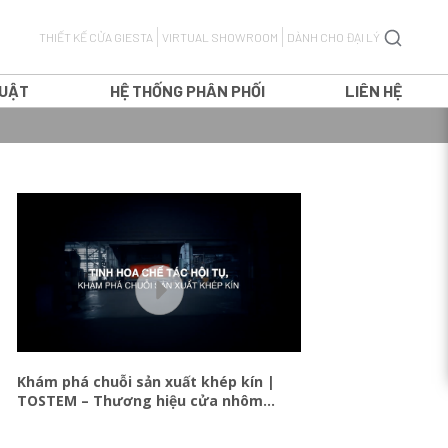
THIẾT KẾ CỬA GIESTA
VIRTUAL SHOWROOM
DÀNH CHO ĐẠI LÝ
HUẬT
HỆ THỐNG PHÂN PHỐI
LIÊN HỆ
CỬA ĐI MỞ QUAY
CỬA ĐI MỞ LÙA
H
CỬA ĐI TRƯỢT TREO
T
CỬA ĐI XẾP TRƯỢT
CỬA SỔ MỞ QUAY
Khám phá chuỗi sản xuất khép kín |
TOSTEM – Thương hiệu cửa nhôm
CỬA SỔ MỞ LÙA
Nhật Bản