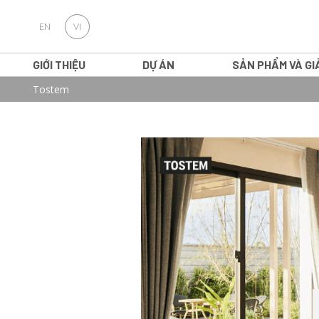
EN
VI
GIỚI THIỆU
DỰ ÁN
SẢN PHẨM VÀ GI
Tostem
Video
về
Sản
phẩm