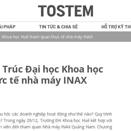
ẢI PHÁP
TIN TỨC & CHIA SẺ
HỖ TRỢ KỸ T
ọc Khoa học Huế tham quan thực tế nhà máy INAX
GRANTS
CỬA SỔ
n Trúc Đại học Khoa học
ATIS
CỬA ĐI NHÔM
c tế nhà máy INAX
NS
VÁCH CỐ ĐỊN
WE PLUS
CỬA NỘI THẤ
WE 70
 câu hỏi: các doanh nghiệp hoạt động như thế nào? Quy trình
o? Trong ngày 29/12, Trường ĐH Khoa học Huế kết hợp với
IN16
inh viên đến tham quan Nhà máy INAX Quảng Nam. Chương