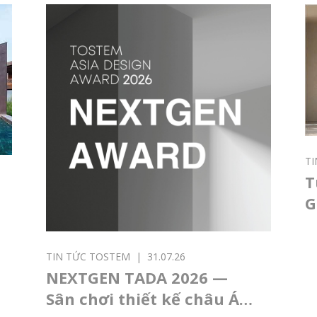
T
T
G
G
B
TIN TỨC TOSTEM
|
31.07.26
Đ
NEXTGEN TADA 2026 —
Sân chơi thiết kế châu Á