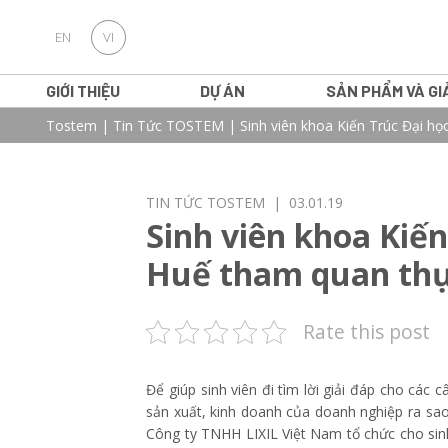
EN
VI
GIỚI THIỆU
DỰ ÁN
SẢN PHẨM VÀ GI
Tostem
|
Tin Tức TOSTEM
|
Sinh viên khoa Kiến Trúc Đại h
TIN TỨC TOSTEM
| 03.01.19
Sinh viên khoa Kiế
Huế tham quan thự
Rate this post
Để giúp sinh viên đi tìm lời giải đáp cho các
sản xuất, kinh doanh của doanh nghiệp ra sa
Công ty TNHH LIXIL Việt Nam tổ chức cho s