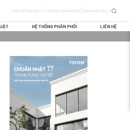
THIẾT KẾ CỬA GIESTA
VIRTUAL SHOWROOM
DÀNH CHO ĐẠI LÝ
HUẬT
HỆ THỐNG PHÂN PHỐI
LIÊN HỆ
CỬA ĐI MỞ QUAY
CỬA ĐI MỞ LÙA
H
CỬA ĐI TRƯỢT TREO
T
CỬA ĐI XẾP TRƯỢT
CỬA SỔ MỞ QUAY
CỬA SỔ MỞ LÙA