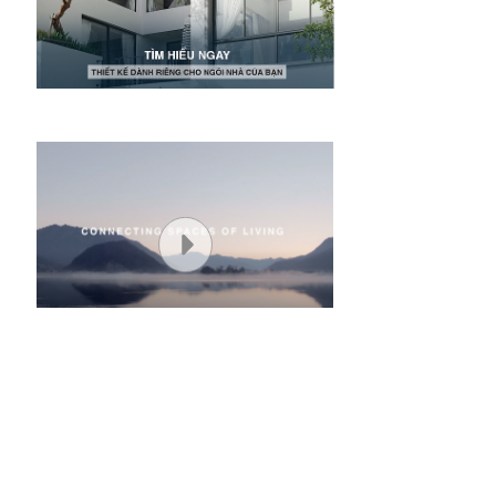
CỬA SỔ MỞ HẤT/LẬT