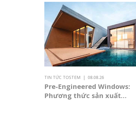
TIN TỨC TOSTEM
|
08.08.26
Pre-Engineered Windows:
Phương thức sản xuất
cửa nhôm mới, mở ra
chuẩn mực thi công hiện
đại