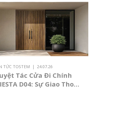
IN TỨC TOSTEM
|
24.07.26
uyệt Tác Cửa Đi Chính
IESTA D04: Sự Giao Thoa
iữa Nghệ Thuật Nhật
ản Và Kiến Trúc Đương
ại