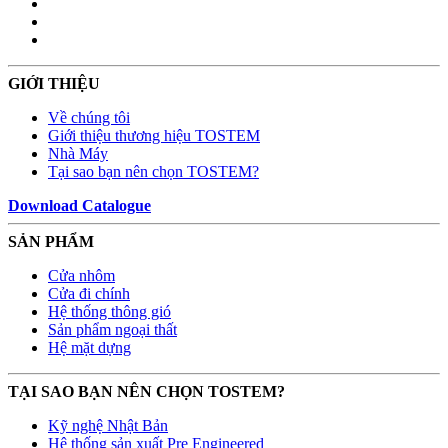
GIỚI THIỆU
Về chúng tôi
Giới thiệu thương hiệu TOSTEM
Nhà Máy
Tại sao bạn nên chọn TOSTEM?
Download Catalogue
SẢN PHẨM
Cửa nhôm
Cửa đi chính
Hệ thống thông gió
Sản phẩm ngoại thất
Hệ mặt dựng
TẠI SAO BẠN NÊN CHỌN TOSTEM?
Kỹ nghệ Nhật Bản
Hệ thống sản xuất Pre Engineered