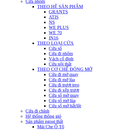
Cửa nhôm
THEO HỆ SẢN PHẨM
GRANTS
ATIS
NS
WE PLUS
WE 70
IN16
THEO LOẠI CỬA
Cửa sổ
Cửa đi nhôm
Vách cố định
Cửa nội thất
THEO CƠ CHẾ ĐÓNG MỞ
Cửa đi mở quay
Cửa đi mở lùa
Cửa đi trượt treo
Cửa đi xếp trượt
Cửa sổ mở quay
Cửa sổ mở lùa
Cửa sổ mở hất/lật
Cửa đi chính
Hệ thống thông gió
Sản phẩm ngoại thất
Mái Che Ô Tô