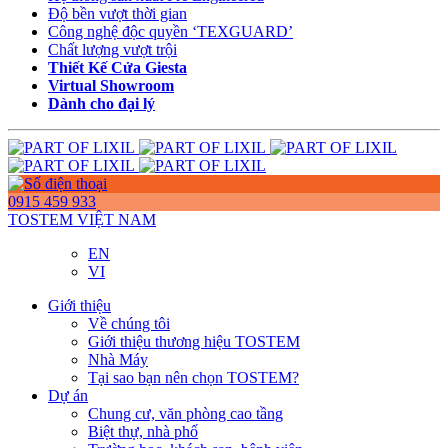
Độ bền vượt thời gian
Công nghệ độc quyền ‘TEXGUARD’
Chất lượng vượt trội
Thiết Kế Cửa Giesta
Virtual Showroom
Dành cho đại lý
0915 459 933
TOSTEM VIỆT NAM
EN
VI
Giới thiệu
Về chúng tôi
Giới thiệu thương hiệu TOSTEM
Nhà Máy
Tại sao bạn nên chọn TOSTEM?
Dự án
Chung cư, văn phòng cao tầng
Biệt thự, nhà phố