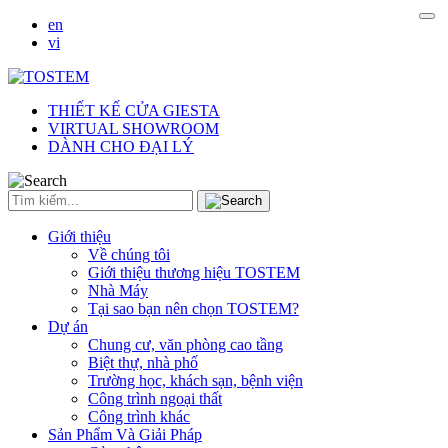
en
vi
THIẾT KẾ CỬA GIESTA
VIRTUAL SHOWROOM
DÀNH CHO ĐẠI LÝ
Giới thiệu
Về chúng tôi
Giới thiệu thương hiệu TOSTEM
Nhà Máy
Tại sao bạn nên chọn TOSTEM?
Dự án
Chung cư, văn phòng cao tầng
Biệt thự, nhà phố
Trường học, khách sạn, bệnh viện
Công trình ngoại thất
Công trình khác
Sản Phẩm Và Giải Pháp