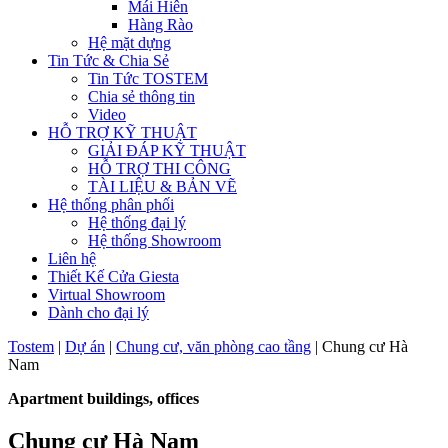
Mái Hiên
Hàng Rào
Hệ mặt dựng
Tin Tức & Chia Sẻ
Tin Tức TOSTEM
Chia sẻ thông tin
Video
HỖ TRỢ KỸ THUẬT
GIẢI ĐÁP KỸ THUẬT
HỖ TRỢ THI CÔNG
TÀI LIỆU & BẢN VẼ
Hệ thống phân phối
Hệ thống đại lý
Hệ thống Showroom
Liên hệ
Thiết Kế Cửa Giesta
Virtual Showroom
Dành cho đại lý
Tostem
|
Dự án
|
Chung cư, văn phòng cao tầng
|
Chung cư Hà
Nam
Apartment buildings, offices
Chung cư Hà Nam