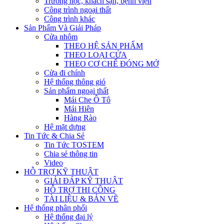
Trường học, khách sạn, bệnh viện
Công trình ngoại thất
Công trình khác
Sản Phẩm Và Giải Pháp
Cửa nhôm
THEO HỆ SẢN PHẨM
THEO LOẠI CỬA
THEO CƠ CHẾ ĐÓNG MỞ
Cửa đi chính
Hệ thống thông gió
Sản phẩm ngoại thất
Mái Che Ô Tô
Mái Hiên
Hàng Rào
Hệ mặt dựng
Tin Tức & Chia Sẻ
Tin Tức TOSTEM
Chia sẻ thông tin
Video
HỖ TRỢ KỸ THUẬT
GIẢI ĐÁP KỸ THUẬT
HỖ TRỢ THI CÔNG
TÀI LIỆU & BẢN VẼ
Hệ thống phân phối
Hệ thống đại lý