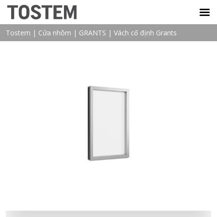
TOSTEM VIỆT NAM
Tostem
|
Cửa nhôm
|
GRANTS
|
Vách cố định Grants