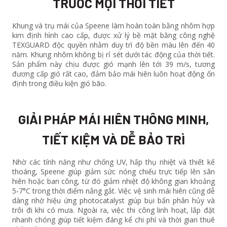
TRƯỚC MỌI THỜI TIẾT
Khung và trụ mái của Speene làm hoàn toàn bằng nhôm hợp
kim định hình cao cấp, được xử lý bề mặt bằng công nghệ
TEXGUARD độc quyền nhằm duy trì độ bền màu lên đến 40
năm. Khung nhôm không bị rỉ sét dưới tác động của thời tiết.
Sản phẩm này chịu được gió mạnh lên tới 39 m/s, tương
đương cấp gió rất cao, đảm bảo mái hiên luôn hoạt động ổn
định trong điều kiện gió bão.
GIẢI PHÁP MÁI HIÊN THÔNG MINH,
TIẾT KIỆM VÀ DỄ BẢO TRÌ
Nhờ các tính năng như chống UV, hấp thụ nhiệt và thiết kế
thoáng, Speene giúp giảm sức nóng chiếu trực tiếp lên sân
hiên hoặc ban công, từ đó giảm nhiệt độ không gian khoảng
5‑7°C trong thời điểm nắng gắt. Việc vệ sinh mái hiên cũng dễ
dàng nhờ hiệu ứng photocatalyst giúp bụi bẩn phân hủy và
trôi đi khi có mưa. Ngoài ra, việc thi công linh hoạt, lắp đặt
nhanh chóng giúp tiết kiệm đáng kể chi phí và thời gian thuê