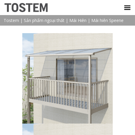
TOSTEM VIỆT NAM
Tostem
|
Sản phẩm ngoại thất
|
Mái Hiên
|
Mái hiên Speene