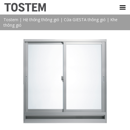
TOSTEM VIỆT NAM
Tostem
|
Hệ thống thông gió
|
Cửa GIESTA thông gió
|
Khe
thông gió