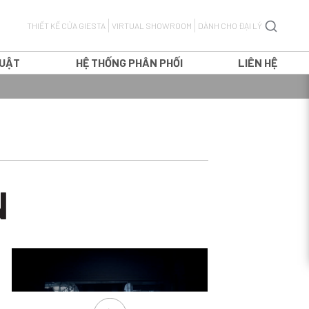
THIẾT KẾ CỬA GIESTA
VIRTUAL SHOWROOM
DÀNH CHO ĐẠI LÝ
HUẬT
HỆ THỐNG PHÂN PHỐI
LIÊN HỆ
CỬA ĐI MỞ QUAY
CỬA ĐI MỞ LÙA
N
H
CỬA ĐI TRƯỢT TREO
T
CỬA ĐI XẾP TRƯỢT
CỬA SỔ MỞ QUAY
CỬA SỔ MỞ LÙA