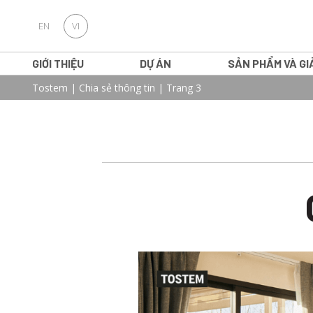
EN
VI
GIỚI THIỆU
DỰ ÁN
SẢN PHẨM VÀ GI
Tostem
|
Chia sẻ thông tin
|
Trang 3