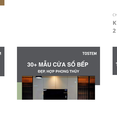
CH
K
2
p