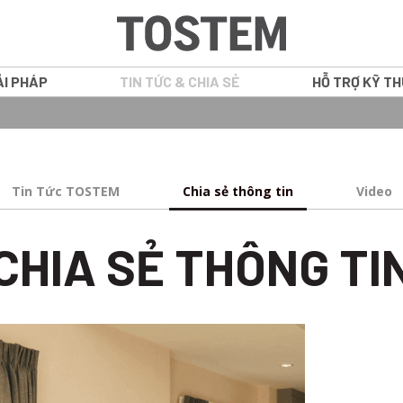
ẢI PHÁP
TIN TỨC & CHIA SẺ
HỖ TRỢ KỸ T
GRANTS
CỬA SỔ
Tin Tức TOSTEM
Chia sẻ thông tin
Video
ATIS
CỬA ĐI NHÔM
CHIA SẺ THÔNG TI
NS
VÁCH CỐ ĐỊN
WE PLUS
CỬA NỘI THẤ
WE 70
IN16